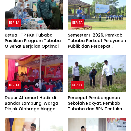
BERITA
BERITA
Ketua I TP PKK Tubaba
Semester II 2026, Pemkab
Pastikan Program Tubaba
Tubaba Perkuat Pelayanan
Q Sehat Berjalan Optimal
Publik dan Percepat
Program Pembangunan
BERITA
BERITA
Dapur Alfamart Hadir di
Percepat Pembangunan
Bandar Lampung, Warga
Sekolah Rakyat, Pemkab
Diajak Olahraga hingga
Tubaba dan BPN Tentukan
Belajar Memasak
Titik Koordinat Lahan