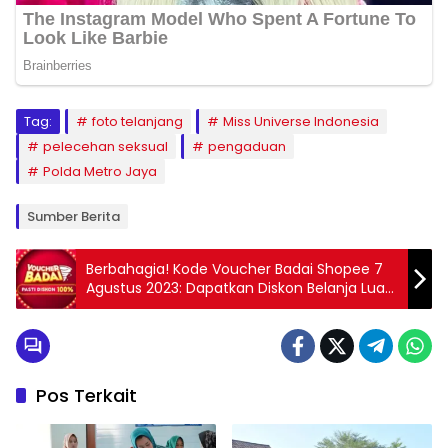
Tag:
foto telanjang
Miss Universe Indonesia
pelecehan seksual
pengaduan
Polda Metro Jaya
Sumber Berita
Berbahagia! Kode Voucher Badai Shopee 7
Agustus 2023: Dapatkan Diskon Belanja Luar
Biasa hingga 100 Persen!
Pos Terkait