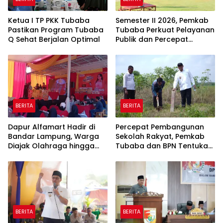
Ketua I TP PKK Tubaba
Semester II 2026, Pemkab
Pastikan Program Tubaba
Tubaba Perkuat Pelayanan
Q Sehat Berjalan Optimal
Publik dan Percepat
Program Pembangunan
BERITA
BERITA
Dapur Alfamart Hadir di
Percepat Pembangunan
Bandar Lampung, Warga
Sekolah Rakyat, Pemkab
Diajak Olahraga hingga
Tubaba dan BPN Tentukan
Belajar Memasak
Titik Koordinat Lahan
BERITA
BERITA