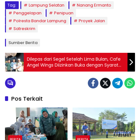
Tag:
Lampung Selatan
Nanang Ermanto
Penggelapan
Penipuan
Polresta Bandar Lampung
Proyek Jalan
Satreskrim
Sumber Berita
Dilepas dari Segel Setelah Lima Bulan, Cafe
Angel Wings Diizinkan Buka dengan Syarat
dari Pemkot Bandar Lampung
Pos Terkait
BERITA
BERITA