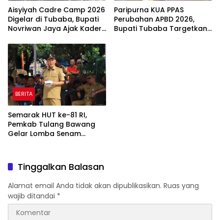
Aisyiyah Cadre Camp 2026
Paripurna KUA PPAS
Digelar di Tubaba, Bupati
Perubahan APBD 2026,
Novriwan Jaya Ajak Kader
Bupati Tubaba Targetkan
Perkuat Sinergi
Pendapatan Daerah
Pembangunan
Rp820,3 Miliar
BERITA
Semarak HUT ke-81 RI,
Pemkab Tulang Bawang
Gelar Lomba Senam
Udang Manis
Tinggalkan Balasan
Alamat email Anda tidak akan dipublikasikan.
Ruas yang
wajib ditandai
*