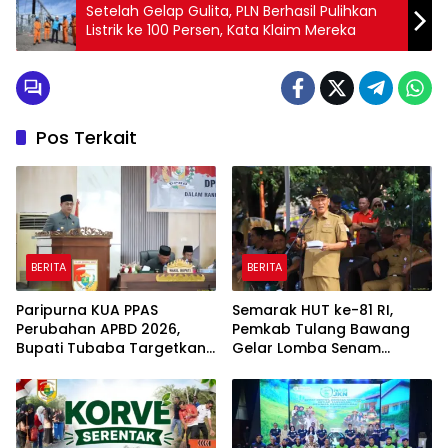
Setelah Gelap Gulita, PLN Berhasil Pulihkan
Listrik ke 100 Persen, Kata Klaim Mereka
Pos Terkait
BERITA
BERITA
Paripurna KUA PPAS
Semarak HUT ke-81 RI,
Perubahan APBD 2026,
Pemkab Tulang Bawang
Bupati Tubaba Targetkan
Gelar Lomba Senam
Pendapatan Daerah
Udang Manis
Rp820,3 Miliar