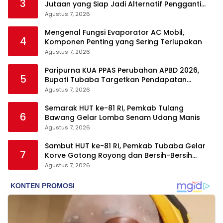
3
Jutaan yang Siap Jadi Alternatif Pengganti
Motor
Agustus 7, 2026
Mengenal Fungsi Evaporator AC Mobil,
4
Komponen Penting yang Sering Terlupakan
Agustus 7, 2026
Paripurna KUA PPAS Perubahan APBD 2026,
5
Bupati Tubaba Targetkan Pendapatan
Daerah Rp820,3 Miliar
Agustus 7, 2026
Semarak HUT ke-81 RI, Pemkab Tulang
6
Bawang Gelar Lomba Senam Udang Manis
Agustus 7, 2026
Sambut HUT ke-81 RI, Pemkab Tubaba Gelar
7
Korve Gotong Royong dan Bersih-Bersih
Serentak
Agustus 7, 2026