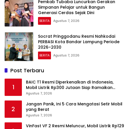
Pemkab Tubaba Luncurkan Gerakan
Simpanan Pelajar untuk Bangun
Generasi Cerdas Sejak Dini
BERITA
Agustus 7, 2026
Socrat Pringgodanu Resmi Nahkodai
PERBASI Kota Bandar Lampung Periode
2026–2030
BERITA
Agustus 7, 2026
Post Terbaru
BAIC T1 Resmi Diperkenalkan di Indonesia,
1
Mobil Listrik Rp300 Jutaan Siap Ramaikan
Pasar EV
Agustus 7, 2026
Jangan Panik, Ini 5 Cara Mengatasi Setir Mobil
2
yang Berat
Agustus 7, 2026
VinFast VF 2 Resmi Meluncur, Mobil Listrik Rp129