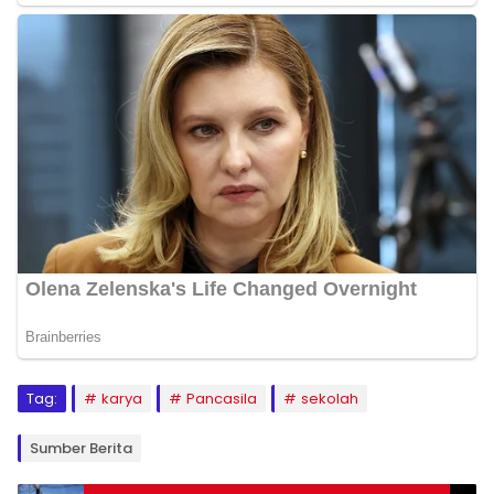
Tag:
karya
Pancasila
sekolah
Sumber Berita