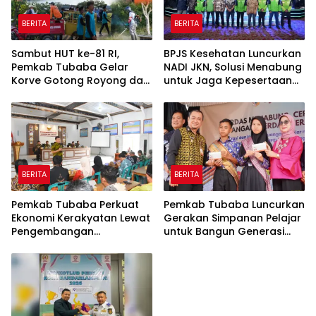
BERITA
BERITA
Sambut HUT ke-81 RI,
BPJS Kesehatan Luncurkan
Pemkab Tubaba Gelar
NADI JKN, Solusi Menabung
Korve Gotong Royong dan
untuk Jaga Kepesertaan
Bersih-Bersih Serentak
Tetap Aktif
BERITA
BERITA
Pemkab Tubaba Perkuat
Pemkab Tubaba Luncurkan
Ekonomi Kerakyatan Lewat
Gerakan Simpanan Pelajar
Pengembangan
untuk Bangun Generasi
Peternakan dan
Cerdas Sejak Dini
Penyaluran KUR