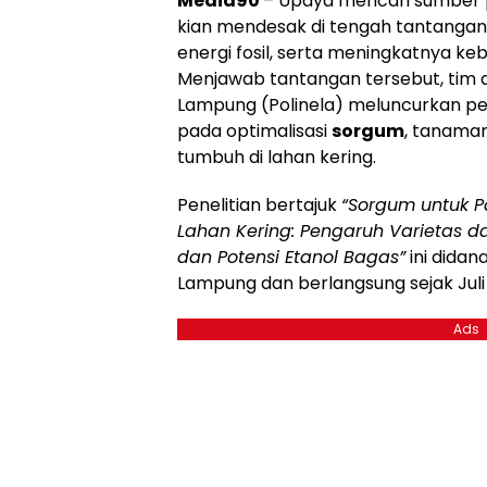
Media90
– Upaya mencari sumber p
kian mendesak di tengah tantangan
energi fosil, serta meningkatnya ke
Menjawab tantangan tersebut, tim d
Lampung (Polinela) meluncurkan pe
pada optimalisasi
sorgum
, tanama
tumbuh di lahan kering.
Penelitian bertajuk
“Sorgum untuk 
Lahan Kering: Pengaruh Varietas 
dan Potensi Etanol Bagas”
ini didana
Lampung dan berlangsung sejak Jul
Ads