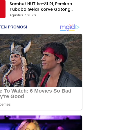
Sambut HUT ke-81 RI, Pemkab
Tubaba Gelar Korve Gotong
Royong dan Bersih-Bersih
Agustus 7, 2026
Serentak