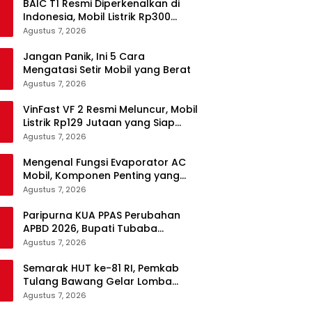
BAIC T1 Resmi Diperkenalkan di
Indonesia, Mobil Listrik Rp300
Jutaan Siap Ramaikan Pasar EV
Agustus 7, 2026
Jangan Panik, Ini 5 Cara
Mengatasi Setir Mobil yang Berat
Agustus 7, 2026
VinFast VF 2 Resmi Meluncur, Mobil
Listrik Rp129 Jutaan yang Siap
Jadi Alternatif Pengganti Motor
Agustus 7, 2026
Mengenal Fungsi Evaporator AC
Mobil, Komponen Penting yang
Sering Terlupakan
Agustus 7, 2026
Paripurna KUA PPAS Perubahan
APBD 2026, Bupati Tubaba
Targetkan Pendapatan Daerah
Agustus 7, 2026
Rp820,3 Miliar
Semarak HUT ke-81 RI, Pemkab
Tulang Bawang Gelar Lomba
Senam Udang Manis
Agustus 7, 2026