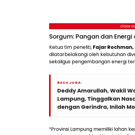
close a
Sorgum: Pangan dan Energi 
Ketua tim peneliti,
Fajar Rochman, S
dilatarbelakangi oleh kebutuhan div
sekaligus pengembangan energi terb
BACA JUGA:
Deddy Amarullah, Wakil Wa
Lampung, Tinggalkan Nas
dengan Gerindra, Inilah Mo
“Provinsi Lampung memiliki lahan ker