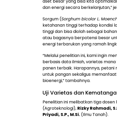
aset besar yang bisa kita optimalk
dan energi secara berkelanjutan,” jel
Sorgum (
Sorghum bicolor L. Moenc
ketahanan tinggi terhadap kondisi la
tinggi dan bisa diolah sebagai bah
atau bagasnya berpotensi besar un
energi terbarukan yang ramah ling
“Melalui penelitian ini, kami ingin 
berbasis data ilmiah, varietas mana
panen terbaik. Harapannya, petani 
untuk pangan sekaligus memanfaat
bioenergi,” tambahnya.
Uji Varietas dan Kematang
Penelitian ini melibatkan tiga dosen 
(Agroteknologi),
Rizky Rahmadi, S.P
Priyadi, S.P., M.Si.
(Ilmu Tanah).