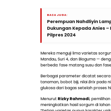
BACA JUGA:
Perempuan Nahdliyin Lamp
Dukungan Kepada Anies –
Pilpres 2024
Mereka menguji lima varietas sorgum
Mandau, Suri 4, dan Bioguma — den
berbeda: fase matang susu dan fase 
Berbagai parameter dicatat secara de
tanaman, bobot biji, nilai
Brix
pada ni
glukosa dari bagas setelah proses hid
Menurut
Rizky Rahmadi
, pemilihan
meningkatkan hasil sorgum di lahan 
“Setiap varietas punya karakter unik.