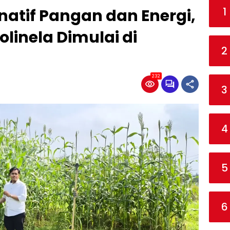
1
natif Pangan dan Energi,
olinela Dimulai di
2
232
3
4
5
6