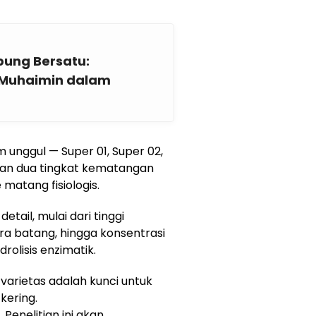
ung Bersatu:
 Muhaimin dalam
 unggul — Super 01, Super 02,
gan dua tingkat kematangan
matang fisiologis.
tail, mulai dari tinggi
ra batang, hingga konsentrasi
rolisis enzimatik.
 varietas adalah kunci untuk
kering.
 Penelitian ini akan