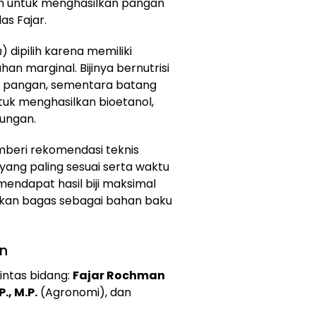
an untuk menghasilkan pangan
as Fajar.
h
) dipilih karena memiliki
han marginal. Bijinya bernutrisi
an pangan, sementara batang
tuk menghasilkan bioetanol,
kungan.
memberi rekomendasi teknis
 yang paling sesuai serta waktu
mendapat hasil biji maksimal
kan bagas sebagai bahan baku
an
lintas bidang:
Fajar Rochman
., M.P.
(Agronomi), dan