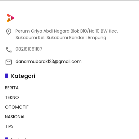
Perum Griya Abdi Negara Blok B10/No.10 BW Kec.
Sukabumi Kel. Sukabumi Bandar LAmpung
082181081187
danarmubarak123@gmail.com
Kategori
BERITA
TEKNO
OTOMOTIF
NASIONAL
TIPS