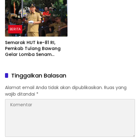
BERITA
Semarak HUT ke-81 RI,
Pemkab Tulang Bawang
Gelar Lomba Senam
Udang Manis
Tinggalkan Balasan
Alamat email Anda tidak akan dipublikasikan.
Ruas yang
wajib ditandai
*