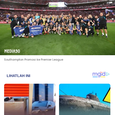
Southampton Promosi ke Premier League