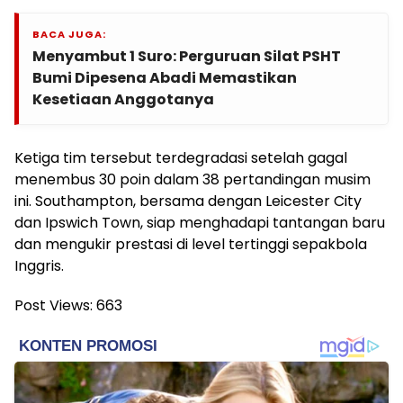
BACA JUGA:
Menyambut 1 Suro: Perguruan Silat PSHT
Bumi Dipesena Abadi Memastikan
Kesetiaan Anggotanya
Ketiga tim tersebut terdegradasi setelah gagal
menembus 30 poin dalam 38 pertandingan musim
ini. Southampton, bersama dengan Leicester City
dan Ipswich Town, siap menghadapi tantangan baru
dan mengukir prestasi di level tertinggi sepakbola
Inggris.
Post Views:
663