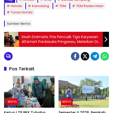
Honda
Kanvasing
TDM
TDM Raden Intan
Tunas Honda
Sumber Berita
Kisah Dramatis: Pria Penculik Tiga Karyawan
Alfamart Pardasuka Pringsewu, Melarikan Diri
dengan Raupan Rp8 Juta
Pos Terkait
BERITA
BERITA
Ketua I TP PKK Tubaba
Semester II 2026, Pemkab