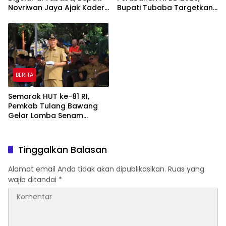
Novriwan Jaya Ajak Kader
Bupati Tubaba Targetkan
Perkuat Sinergi
Pendapatan Daerah
Pembangunan
Rp820,3 Miliar
BERITA
Semarak HUT ke-81 RI,
Pemkab Tulang Bawang
Gelar Lomba Senam
Udang Manis
Tinggalkan Balasan
Alamat email Anda tidak akan dipublikasikan.
Ruas yang
wajib ditandai
*