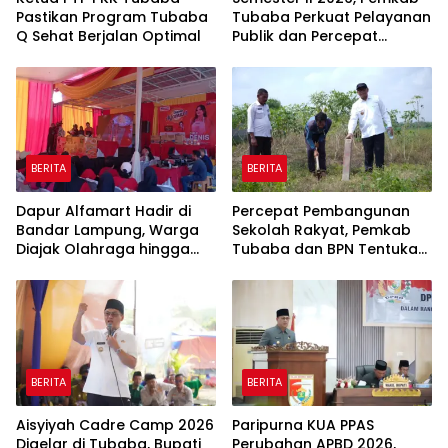
Pastikan Program Tubaba
Tubaba Perkuat Pelayanan
Q Sehat Berjalan Optimal
Publik dan Percepat
Program Pembangunan
BERITA
BERITA
Dapur Alfamart Hadir di
Percepat Pembangunan
Bandar Lampung, Warga
Sekolah Rakyat, Pemkab
Diajak Olahraga hingga
Tubaba dan BPN Tentukan
Belajar Memasak
Titik Koordinat Lahan
BERITA
BERITA
Aisyiyah Cadre Camp 2026
Paripurna KUA PPAS
Digelar di Tubaba, Bupati
Perubahan APBD 2026,