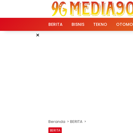
Langsung
ke
konten
BERITA
BISNIS
TEKNO
OTOMO
×
Beranda
BERITA
BERITA