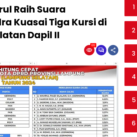
1
ul Raih Suara
ra Kuasai Tiga Kursi di
2
tan Dapil II
612
3
4
5
6