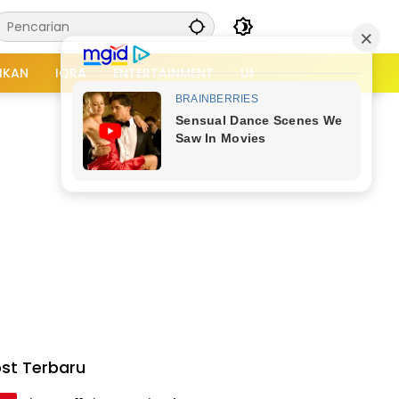
IKAN
IQRA
ENTERTAINMENT
UMUM
APLIKASI
TI
×
st Terbaru