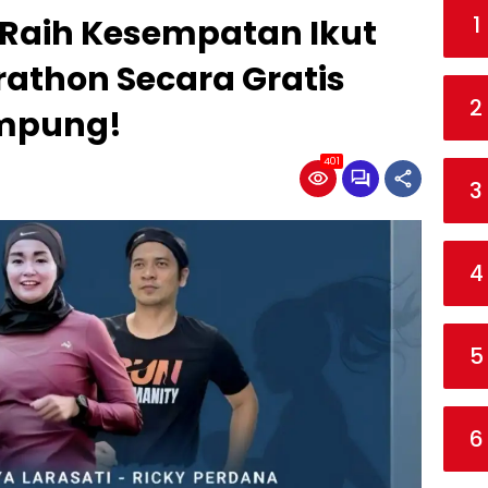
1
 Raih Kesempatan Ikut
athon Secara Gratis
2
ampung!
401
3
4
5
6