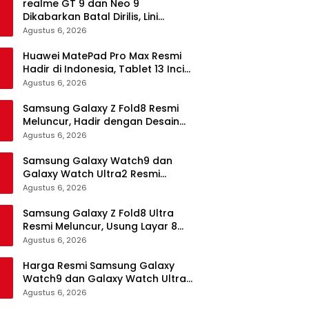
realme GT 9 dan Neo 9
Dikabarkan Batal Dirilis, Lini
Flagship realme Terancam
Agustus 6, 2026
Berakhir?
Huawei MatePad Pro Max Resmi
Hadir di Indonesia, Tablet 13 Inci
Tertipis dan Teringan
Agustus 6, 2026
Samsung Galaxy Z Fold8 Resmi
Meluncur, Hadir dengan Desain
Lebih Pendek dan Lebar
Agustus 6, 2026
Samsung Galaxy Watch9 dan
Galaxy Watch Ultra2 Resmi
Meluncur, Bawa AI, Snapdragon
Agustus 6, 2026
Wear Elite, dan Fitur Kesehatan
Baru
Samsung Galaxy Z Fold8 Ultra
Resmi Meluncur, Usung Layar 8
Inci, Kamera 200MP dan
Agustus 6, 2026
Snapdragon 8 Elite Gen 5
Harga Resmi Samsung Galaxy
Watch9 dan Galaxy Watch Ultra2
di Indonesia, Mulai Rp5,9 Jutaan
Agustus 6, 2026