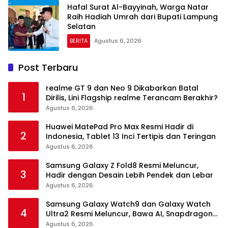
Hafal Surat Al-Bayyinah, Warga Natar
Raih Hadiah Umrah dari Bupati Lampung
Selatan
BERITA
Agustus 6, 2026
Post Terbaru
realme GT 9 dan Neo 9 Dikabarkan Batal
1
Dirilis, Lini Flagship realme Terancam Berakhir?
Agustus 6, 2026
Huawei MatePad Pro Max Resmi Hadir di
2
Indonesia, Tablet 13 Inci Tertipis dan Teringan
Agustus 6, 2026
Samsung Galaxy Z Fold8 Resmi Meluncur,
3
Hadir dengan Desain Lebih Pendek dan Lebar
Agustus 6, 2026
Samsung Galaxy Watch9 dan Galaxy Watch
4
Ultra2 Resmi Meluncur, Bawa AI, Snapdragon
Wear Elite, dan Fitur Kesehatan Baru
Agustus 6, 2026