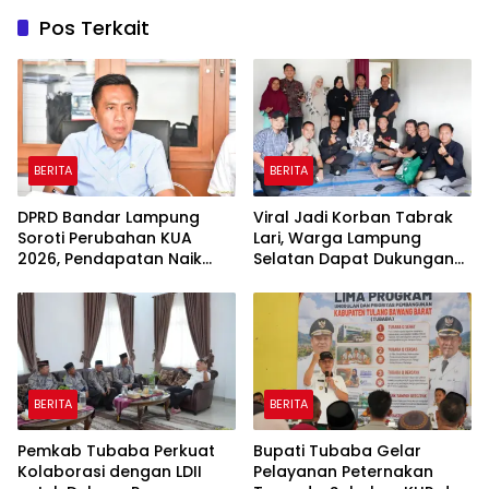
Pos Terkait
BERITA
BERITA
DPRD Bandar Lampung
Viral Jadi Korban Tabrak
Soroti Perubahan KUA
Lari, Warga Lampung
2026, Pendapatan Naik
Selatan Dapat Dukungan
tapi Belanja Pembangunan
RMD Team, DPRD, dan
Dipangkas
Influencer
BERITA
BERITA
Pemkab Tubaba Perkuat
Bupati Tubaba Gelar
Kolaborasi dengan LDII
Pelayanan Peternakan