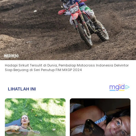
Hadapi Sirkuit Tersulit di Dunia, Pembalap Motocross Indonesia Delvintor
Siap Berjuang di Seri Penutup FIM MXGP 2024