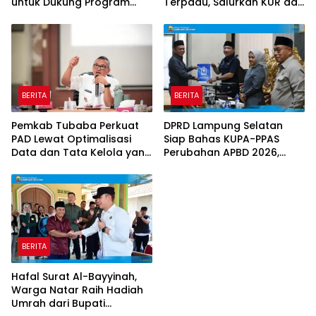
untuk Dukung Program
Terpadu, Salurkan KUR dan
Prioritas Daerah
Sosialisasikan BPJS
Ketenagakerjaan
BERITA
BERITA
Pemkab Tubaba Perkuat
DPRD Lampung Selatan
PAD Lewat Optimalisasi
Siap Bahas KUPA-PPAS
Data dan Tata Kelola yang
Perubahan APBD 2026,
Akuntabel
Program Pembangunan
Jadi Prioritas
BERITA
Hafal Surat Al-Bayyinah,
Warga Natar Raih Hadiah
Umrah dari Bupati