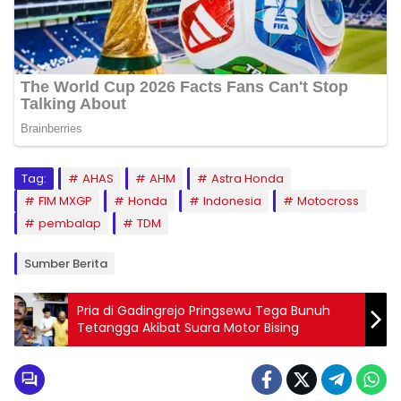
Tag:
AHAS
AHM
Astra Honda
FIM MXGP
Honda
Indonesia
Motocross
pembalap
TDM
Sumber Berita
Pria di Gadingrejo Pringsewu Tega Bunuh
Tetangga Akibat Suara Motor Bising