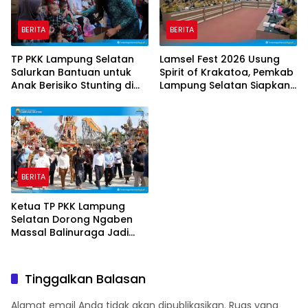
BERITA
BERITA
TP PKK Lampung Selatan
Lamsel Fest 2026 Usung
Salurkan Bantuan untuk
Spirit of Krakatoa, Pemkab
Anak Berisiko Stunting di
Lampung Selatan Siapkan
Sidomulyo
Festival Lebih Spektakuler
BERITA
Ketua TP PKK Lampung
Selatan Dorong Ngaben
Massal Balinuraga Jadi
Ikon Wisata Budaya
Tinggalkan Balasan
Alamat email Anda tidak akan dipublikasikan.
Ruas yang