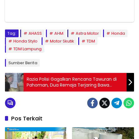
Tag:
AHASS
AHM
Astra Motor
Honda
Honda Stylo
Motor Skutik
TDM
TDM Lampung
Sumber Berita
Razia Polisi Gagalkan Rencana Tawuran di
Pahoman, Dua Remaja Terjaring Bawa
Senjata
Pos Terkait