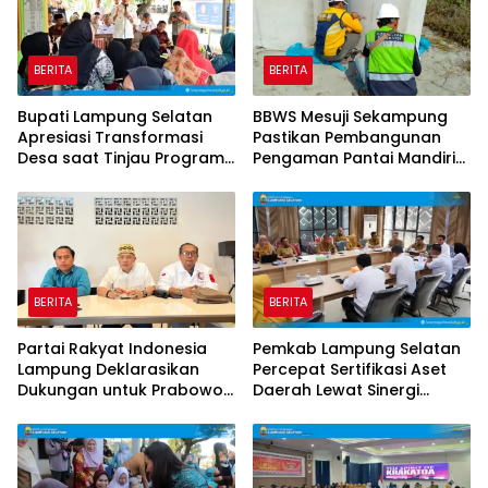
BERITA
BERITA
Bupati Lampung Selatan
BBWS Mesuji Sekampung
Apresiasi Transformasi
Pastikan Pembangunan
Desa saat Tinjau Program
Pengaman Pantai Mandiri
Desa Helau di Natar
Sejati Krui Penuhi
Spesifikasi Teknis
BERITA
BERITA
Partai Rakyat Indonesia
Pemkab Lampung Selatan
Lampung Deklarasikan
Percepat Sertifikasi Aset
Dukungan untuk Prabowo
Daerah Lewat Sinergi
di Pilpres 2029
dengan Kantor
Pertanahan