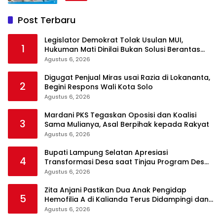
Post Terbaru
Legislator Demokrat Tolak Usulan MUI,
1
Hukuman Mati Dinilai Bukan Solusi Berantas
Korupsi
Agustus 6, 2026
Digugat Penjual Miras usai Razia di Lokananta,
2
Begini Respons Wali Kota Solo
Agustus 6, 2026
Mardani PKS Tegaskan Oposisi dan Koalisi
3
Sama Mulianya, Asal Berpihak kepada Rakyat
Agustus 6, 2026
Bupati Lampung Selatan Apresiasi
4
Transformasi Desa saat Tinjau Program Desa
Helau di Natar
Agustus 6, 2026
Zita Anjani Pastikan Dua Anak Pengidap
5
Hemofilia A di Kalianda Terus Didampingi dan
Dijamin Akses Kesehatan
Agustus 6, 2026