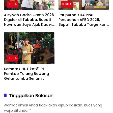
BERITA
BERITA
Aisyiyah Cadre Camp 2026
Paripurna KUA PPAS
Digelar di Tubaba, Bupati
Perubahan APBD 2026,
Novriwan Jaya Ajak Kader
Bupati Tubaba Targetkan
Perkuat Sinergi
Pendapatan Daerah
Pembangunan
Rp820,3 Miliar
BERITA
Semarak HUT ke-81 RI,
Pemkab Tulang Bawang
Gelar Lomba Senam
Udang Manis
Tinggalkan Balasan
Alamat email Anda tidak akan dipublikasikan.
Ruas yang
wajib ditandai
*