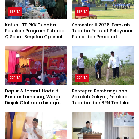
BERITA
BERITA
Ketua I TP PKK Tubaba
Semester II 2026, Pemkab
Pastikan Program Tubaba
Tubaba Perkuat Pelayanan
Q Sehat Berjalan Optimal
Publik dan Percepat
Program Pembangunan
BERITA
BERITA
Dapur Alfamart Hadir di
Percepat Pembangunan
Bandar Lampung, Warga
Sekolah Rakyat, Pemkab
Diajak Olahraga hingga
Tubaba dan BPN Tentukan
Belajar Memasak
Titik Koordinat Lahan