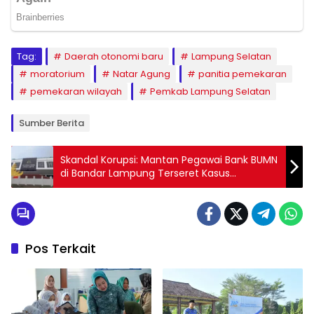
Tag:
Daerah otonomi baru
Lampung Selatan
moratorium
Natar Agung
panitia pemekaran
pemekaran wilayah
Pemkab Lampung Selatan
Sumber Berita
Skandal Korupsi: Mantan Pegawai Bank BUMN
di Bandar Lampung Terseret Kasus
Penyelewengan KUR Rp1,2 Miliar
Pos Terkait