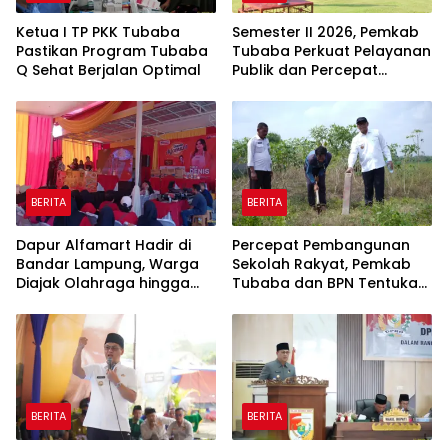
Ketua I TP PKK Tubaba
Semester II 2026, Pemkab
Pastikan Program Tubaba
Tubaba Perkuat Pelayanan
Q Sehat Berjalan Optimal
Publik dan Percepat
Program Pembangunan
BERITA
BERITA
Dapur Alfamart Hadir di
Percepat Pembangunan
Bandar Lampung, Warga
Sekolah Rakyat, Pemkab
Diajak Olahraga hingga
Tubaba dan BPN Tentukan
Belajar Memasak
Titik Koordinat Lahan
BERITA
BERITA