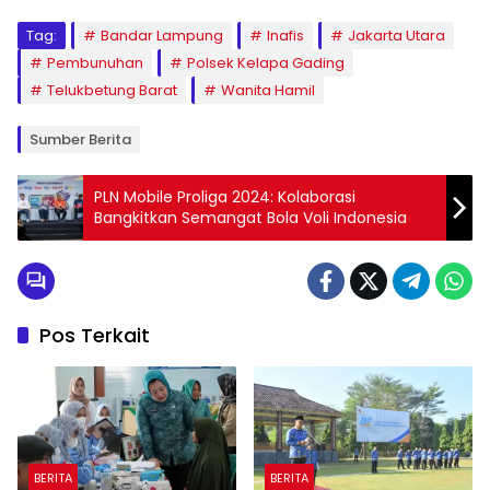
Tag:
Bandar Lampung
Inafis
Jakarta Utara
Pembunuhan
Polsek Kelapa Gading
Telukbetung Barat
Wanita Hamil
Sumber Berita
PLN Mobile Proliga 2024: Kolaborasi
Bangkitkan Semangat Bola Voli Indonesia
Pos Terkait
BERITA
BERITA