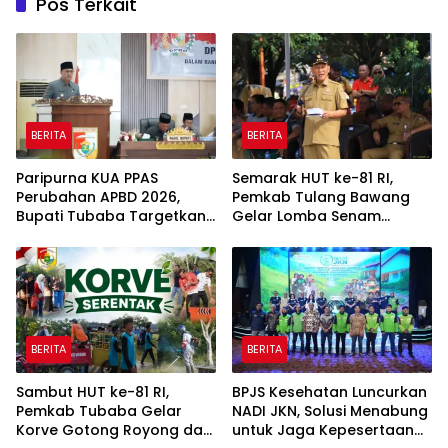
Pos Terkait
BERITA
BERITA
Paripurna KUA PPAS
Semarak HUT ke-81 RI,
Perubahan APBD 2026,
Pemkab Tulang Bawang
Bupati Tubaba Targetkan
Gelar Lomba Senam
Pendapatan Daerah
Udang Manis
Rp820,3 Miliar
BERITA
BERITA
Sambut HUT ke-81 RI,
BPJS Kesehatan Luncurkan
Pemkab Tubaba Gelar
NADI JKN, Solusi Menabung
Korve Gotong Royong dan
untuk Jaga Kepesertaan