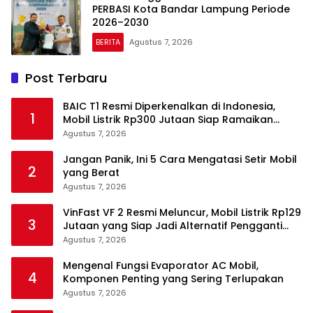
PERBASI Kota Bandar Lampung Periode
2026–2030
BERITA
Agustus 7, 2026
Post Terbaru
BAIC T1 Resmi Diperkenalkan di Indonesia,
1
Mobil Listrik Rp300 Jutaan Siap Ramaikan
Pasar EV
Agustus 7, 2026
Jangan Panik, Ini 5 Cara Mengatasi Setir Mobil
2
yang Berat
Agustus 7, 2026
VinFast VF 2 Resmi Meluncur, Mobil Listrik Rp129
3
Jutaan yang Siap Jadi Alternatif Pengganti
Motor
Agustus 7, 2026
Mengenal Fungsi Evaporator AC Mobil,
4
Komponen Penting yang Sering Terlupakan
Agustus 7, 2026