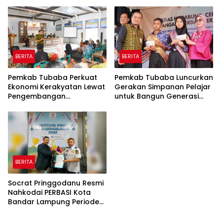
Bersih-Bersih Serentak
Tetap Aktif
BERITA
BERITA
Pemkab Tubaba Perkuat
Pemkab Tubaba Luncurkan
Ekonomi Kerakyatan Lewat
Gerakan Simpanan Pelajar
Pengembangan
untuk Bangun Generasi
Peternakan dan
Cerdas Sejak Dini
Penyaluran KUR
BERITA
Socrat Pringgodanu Resmi
Nahkodai PERBASI Kota
Bandar Lampung Periode
2026–2030