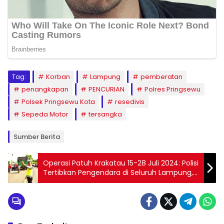
Tag:
Korban
Lampung
pemberatan
penangkapan
PENCURIAN
Polres Pringsewu
Polsek Pringsewu Kota
resedivis
Sepeda Motor
tersangka
Sumber Berita
Operasi Patuh Krakatau 15-28 Juli 2024: Polisi
Tertibkan Pengendara di Seluruh Lampung,
Ini 7 Sasarannya