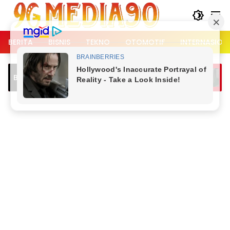
Langsung
ke
konten
BERITA
BISNIS
TEKNO
OTOMOTIF
INTERNASION
Pelaku Sempat Nge
Breaking News
di TKP Usai Bunuh B
Ambarawa