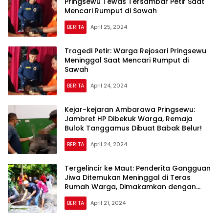
Pringsewu Tewas Tersambar Petir Saat
Mencari Rumput di Sawah
BERITA
April 25, 2024
Tragedi Petir: Warga Rejosari Pringsewu
Meninggal Saat Mencari Rumput di
Sawah
BERITA
April 24, 2024
Kejar-kejaran Ambarawa Pringsewu:
Jambret HP Dibekuk Warga, Remaja
Bulok Tanggamus Dibuat Babak Belur!
BERITA
April 24, 2024
Tergelincir ke Maut: Penderita Gangguan
Jiwa Ditemukan Meninggal di Teras
Rumah Warga, Dimakamkan dengan
Hening di Pringsewu Timur
BERITA
April 21, 2024