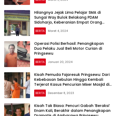
Hilangnya Jejak Lima Pelajar SMA di
Sungai Way Bulok Belakang PDAM
Sidoharjo, Keberanian Empat Orang
Selamat Sisakan Ketidakpastian
BERITA
Maret 4, 2024
Operasi Polisi Berhasil: Penangkapan
Dua Pelaku Jual Beli Motor Curian di
Pringsewu
BERITA
Januari 20, 2024
Kisah Pemuda Fajaresuk Pringsewu: Dari
Kebebasan Sebulan Hingga Kembali
Terjerat Kasus Pencurian Mixer Masjid di
Ambarawa
BERITA
Desember 8, 2023
Kisah Tak Biasa: Pencuri Gabah ‘Beraksi’
Enam Kali, Berakhir dalam Penangkapan
Dramatis di Ambarawa Pringsewu