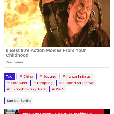
Tag:
China
Jepang
Kantor Imigrasi
Kotabumi
Lampung
Tubaba Art Festival
Tulangbawang Barat
WNA
Sumber Berita
Penelitian Dosen Polinela: Daun Kirinyuh