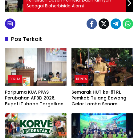
Sebagai Bioherbisida Alami
Pos Terkait
BERITA
BERITA
Paripurna KUA PPAS
Semarak HUT ke-81 RI,
Perubahan APBD 2026,
Pemkab Tulang Bawang
Bupati Tubaba Targetkan
Gelar Lomba Senam
Pendapatan Daerah
Udang Manis
Rp820,3 Miliar