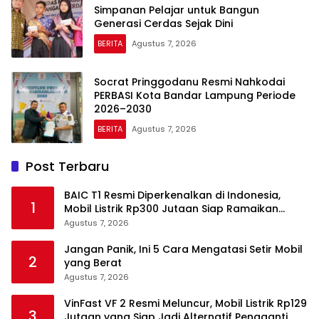
Simpanan Pelajar untuk Bangun
Generasi Cerdas Sejak Dini
BERITA
Agustus 7, 2026
Socrat Pringgodanu Resmi Nahkodai
PERBASI Kota Bandar Lampung Periode
2026–2030
BERITA
Agustus 7, 2026
Post Terbaru
BAIC T1 Resmi Diperkenalkan di Indonesia,
1
Mobil Listrik Rp300 Jutaan Siap Ramaikan
Pasar EV
Agustus 7, 2026
Jangan Panik, Ini 5 Cara Mengatasi Setir Mobil
2
yang Berat
Agustus 7, 2026
VinFast VF 2 Resmi Meluncur, Mobil Listrik Rp129
3
Jutaan yang Siap Jadi Alternatif Pengganti