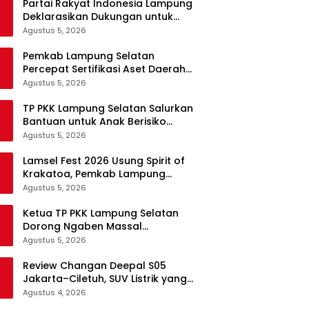
Partai Rakyat Indonesia Lampung
Deklarasikan Dukungan untuk
Prabowo di Pilpres 2029
Agustus 5, 2026
Pemkab Lampung Selatan
Percepat Sertifikasi Aset Daerah
Lewat Sinergi dengan Kantor
Agustus 5, 2026
Pertanahan
TP PKK Lampung Selatan Salurkan
Bantuan untuk Anak Berisiko
Stunting di Sidomulyo
Agustus 5, 2026
Lamsel Fest 2026 Usung Spirit of
Krakatoa, Pemkab Lampung
Selatan Siapkan Festival Lebih
Agustus 5, 2026
Spektakuler
Ketua TP PKK Lampung Selatan
Dorong Ngaben Massal
Balinuraga Jadi Ikon Wisata
Agustus 5, 2026
Budaya
Review Changan Deepal S05
Jakarta–Ciletuh, SUV Listrik yang
Nyaman dan Fun to Drive
Agustus 4, 2026