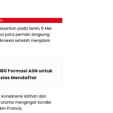
ds
luarkan pada Senin, 6 Mei
hwa para pemain langsung
donesia setelah menjalani
160 Formasi ASN untuk
usias Mendaftar
 konsistensi latihan dan
rutama mengingat kondisi
an Prancis.