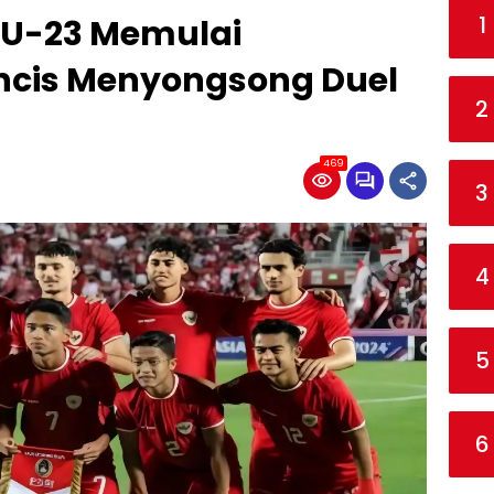
1
 U-23 Memulai
ancis Menyongsong Duel
2
469
3
4
5
6