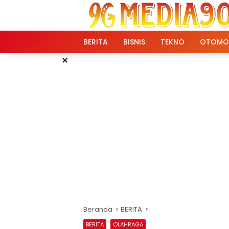
Langsung
ke
konten
BERITA
BISNIS
TEKNO
OTOMO
×
Beranda
BERITA
BERITA
OLAHRAGA