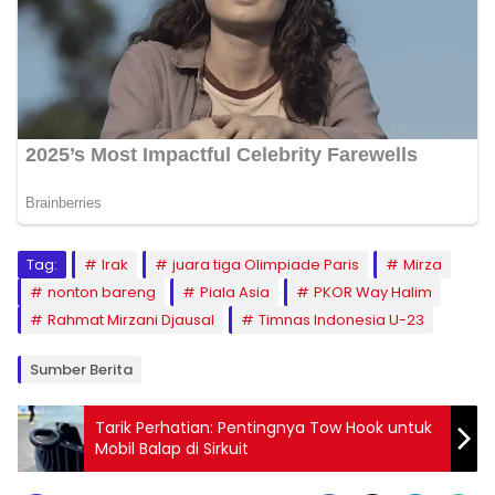
Tag:
Irak
juara tiga Olimpiade Paris
Mirza
nonton bareng
Piala Asia
PKOR Way Halim
Rahmat Mirzani Djausal
Timnas Indonesia U-23
Sumber Berita
Tarik Perhatian: Pentingnya Tow Hook untuk
Mobil Balap di Sirkuit