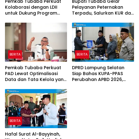
Pemkab Tubaba Perkuat
Bupati Tubaba Gelar
Kolaborasi dengan LDII
Pelayanan Peternakan
untuk Dukung Program
Terpadu, Salurkan KUR dan
Prioritas Daerah
Sosialisasikan BPJS
Ketenagakerjaan
BERITA
BERITA
Pemkab Tubaba Perkuat
DPRD Lampung Selatan
PAD Lewat Optimalisasi
Siap Bahas KUPA-PPAS
Data dan Tata Kelola yang
Perubahan APBD 2026,
Akuntabel
Program Pembangunan
Jadi Prioritas
BERITA
Hafal Surat Al-Bayyinah,