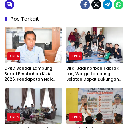
Pos Terkait
BERITA
BERITA
DPRD Bandar Lampung
Viral Jadi Korban Tabrak
Soroti Perubahan KUA
Lari, Warga Lampung
2026, Pendapatan Naik
Selatan Dapat Dukungan
tapi Belanja Pembangunan
RMD Team, DPRD, dan
Dipangkas
Influencer
BERITA
BERITA