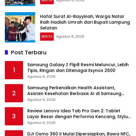
BERITA
Agustus 6, 2026
Hafal Surat Al-Bayyinah, Warga Natar
Raih Hadiah Umrah dari Bupati Lampung
Selatan
BERITA
Agustus 6, 2026
Post Terbaru
Samsung Galaxy Z Flip8 Resmi Meluncur, Lebih
1
Tipis, Ringan dan Ditenagai Exynos 2600
Agustus 6, 2026
Samsung Perkenalkan Health Assistant,
2
Asisten Kesehatan Berbasis AI di Samsung
Health
Agustus 6, 2026
Review Lenovo Idea Tab Pro Gen 2: Tablet
3
Layar Besar dengan Performa Kencang, Stylus
dan Keyboard dalam Satu Paket
Agustus 6, 2026
DJI Osmo 360 II Mulai Dipersiapkan, Bawa NFC,