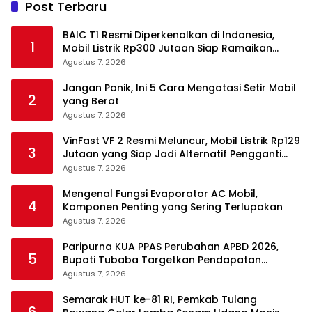
Post Terbaru
BAIC T1 Resmi Diperkenalkan di Indonesia,
1
Mobil Listrik Rp300 Jutaan Siap Ramaikan
Pasar EV
Agustus 7, 2026
Jangan Panik, Ini 5 Cara Mengatasi Setir Mobil
2
yang Berat
Agustus 7, 2026
VinFast VF 2 Resmi Meluncur, Mobil Listrik Rp129
3
Jutaan yang Siap Jadi Alternatif Pengganti
Motor
Agustus 7, 2026
Mengenal Fungsi Evaporator AC Mobil,
4
Komponen Penting yang Sering Terlupakan
Agustus 7, 2026
Paripurna KUA PPAS Perubahan APBD 2026,
5
Bupati Tubaba Targetkan Pendapatan
Daerah Rp820,3 Miliar
Agustus 7, 2026
Semarak HUT ke-81 RI, Pemkab Tulang