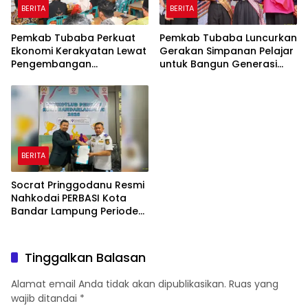
BERITA
BERITA
Pemkab Tubaba Perkuat
Pemkab Tubaba Luncurkan
Ekonomi Kerakyatan Lewat
Gerakan Simpanan Pelajar
Pengembangan
untuk Bangun Generasi
Peternakan dan
Cerdas Sejak Dini
Penyaluran KUR
BERITA
Socrat Pringgodanu Resmi
Nahkodai PERBASI Kota
Bandar Lampung Periode
2026–2030
Tinggalkan Balasan
Alamat email Anda tidak akan dipublikasikan.
Ruas yang
wajib ditandai
*