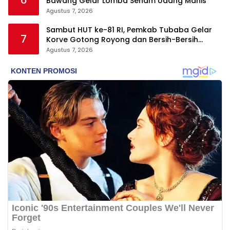
6
Bawang Gelar Lomba Senam Udang Manis
Agustus 7, 2026
Sambut HUT ke-81 RI, Pemkab Tubaba Gelar
7
Korve Gotong Royong dan Bersih-Bersih
Serentak
Agustus 7, 2026