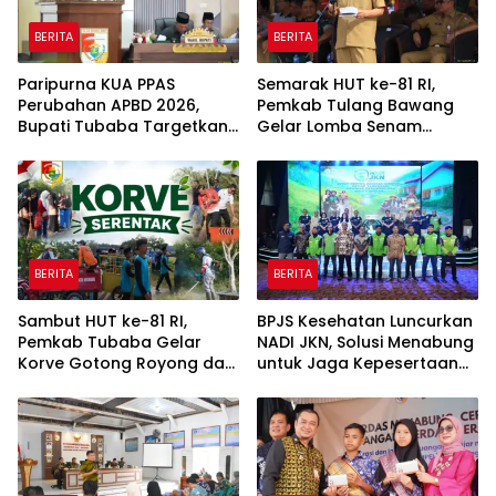
BERITA
BERITA
Paripurna KUA PPAS
Semarak HUT ke-81 RI,
Perubahan APBD 2026,
Pemkab Tulang Bawang
Bupati Tubaba Targetkan
Gelar Lomba Senam
Pendapatan Daerah
Udang Manis
Rp820,3 Miliar
BERITA
BERITA
Sambut HUT ke-81 RI,
BPJS Kesehatan Luncurkan
Pemkab Tubaba Gelar
NADI JKN, Solusi Menabung
Korve Gotong Royong dan
untuk Jaga Kepesertaan
Bersih-Bersih Serentak
Tetap Aktif