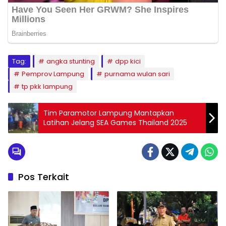
Tag:
angka stunting
dpp kici
Pemprov Lampung
purnama wulan sari
tp pkk lampung
Tim Paramotor Lampung Mantapkan
Latihan Jelang SEA Games Thailand 2025
Pos Terkait