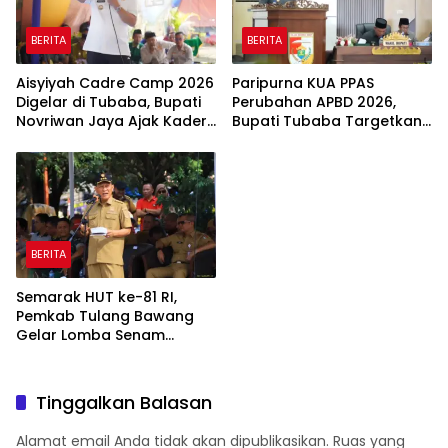
BERITA
BERITA
Aisyiyah Cadre Camp 2026
Paripurna KUA PPAS
Digelar di Tubaba, Bupati
Perubahan APBD 2026,
Novriwan Jaya Ajak Kader
Bupati Tubaba Targetkan
Perkuat Sinergi
Pendapatan Daerah
Pembangunan
Rp820,3 Miliar
BERITA
Semarak HUT ke-81 RI,
Pemkab Tulang Bawang
Gelar Lomba Senam
Udang Manis
Tinggalkan Balasan
Alamat email Anda tidak akan dipublikasikan.
Ruas yang