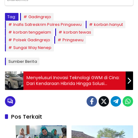
Tag:
Gadingrejo
Inafis Satreskrim Polres Pringsewu
korban hanyut
korban tenggelam
korban tewas
Polsek Gadingrejo
Pringsewu
Sungai Way Nenep
Sumber Berita
Menyelusuri Inovasi Teknologi GWM di Cina:
Dari Kendaraan Hibrida Hingga Solusi
Hidrogen
Pos Terkait