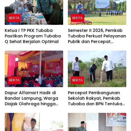
BERITA
BERITA
Ketua I TP PKK Tubaba
Semester II 2026, Pemkab
Pastikan Program Tubaba
Tubaba Perkuat Pelayanan
Q Sehat Berjalan Optimal
Publik dan Percepat
Program Pembangunan
BERITA
BERITA
Dapur Alfamart Hadir di
Percepat Pembangunan
Bandar Lampung, Warga
Sekolah Rakyat, Pemkab
Diajak Olahraga hingga
Tubaba dan BPN Tentukan
Belajar Memasak
Titik Koordinat Lahan