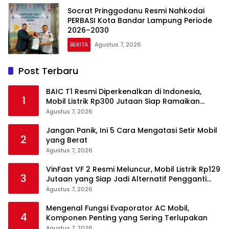
Socrat Pringgodanu Resmi Nahkodai
PERBASI Kota Bandar Lampung Periode
2026–2030
BERITA
Agustus 7, 2026
Post Terbaru
BAIC T1 Resmi Diperkenalkan di Indonesia,
1
Mobil Listrik Rp300 Jutaan Siap Ramaikan
Pasar EV
Agustus 7, 2026
Jangan Panik, Ini 5 Cara Mengatasi Setir Mobil
2
yang Berat
Agustus 7, 2026
VinFast VF 2 Resmi Meluncur, Mobil Listrik Rp129
3
Jutaan yang Siap Jadi Alternatif Pengganti
Motor
Agustus 7, 2026
Mengenal Fungsi Evaporator AC Mobil,
4
Komponen Penting yang Sering Terlupakan
Agustus 7, 2026