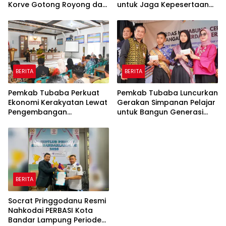
Korve Gotong Royong dan
untuk Jaga Kepesertaan
Bersih-Bersih Serentak
Tetap Aktif
BERITA
BERITA
Pemkab Tubaba Perkuat
Pemkab Tubaba Luncurkan
Ekonomi Kerakyatan Lewat
Gerakan Simpanan Pelajar
Pengembangan
untuk Bangun Generasi
Peternakan dan
Cerdas Sejak Dini
Penyaluran KUR
BERITA
Socrat Pringgodanu Resmi
Nahkodai PERBASI Kota
Bandar Lampung Periode