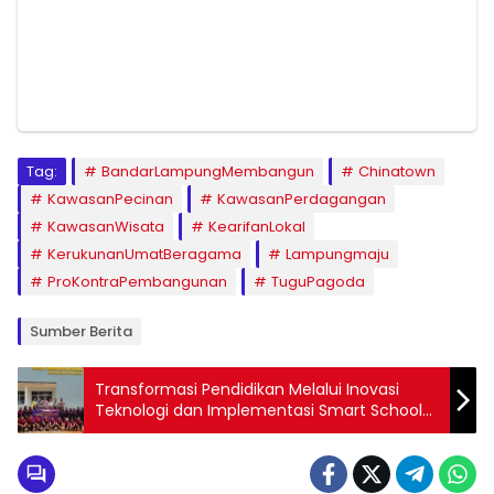
Tag:
BandarLampungMembangun
Chinatown
KawasanPecinan
KawasanPerdagangan
KawasanWisata
KearifanLokal
KerukunanUmatBeragama
Lampungmaju
ProKontraPembangunan
TuguPagoda
Sumber Berita
Transformasi Pendidikan Melalui Inovasi
Teknologi dan Implementasi Smart School
Universitas Teknokrat Indonesia di SMKN 1
Merbau Mataram