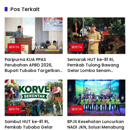
Pos Terkait
BERITA
BERITA
Paripurna KUA PPAS
Semarak HUT ke-81 RI,
Perubahan APBD 2026,
Pemkab Tulang Bawang
Bupati Tubaba Targetkan
Gelar Lomba Senam
Pendapatan Daerah
Udang Manis
Rp820,3 Miliar
BERITA
BERITA
Sambut HUT ke-81 RI,
BPJS Kesehatan Luncurkan
Pemkab Tubaba Gelar
NADI JKN, Solusi Menabung