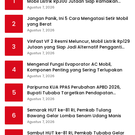
1
Mobil Listrik Rp300 Jutaan Siap Ramaikan
Pasar EV
Agustus 7, 2026
Jangan Panik, Ini 5 Cara Mengatasi Setir Mobil
2
yang Berat
Agustus 7, 2026
VinFast VF 2 Resmi Meluncur, Mobil Listrik Rp129
3
Jutaan yang Siap Jadi Alternatif Pengganti
Motor
Agustus 7, 2026
Mengenal Fungsi Evaporator AC Mobil,
4
Komponen Penting yang Sering Terlupakan
Agustus 7, 2026
Paripurna KUA PPAS Perubahan APBD 2026,
5
Bupati Tubaba Targetkan Pendapatan
Daerah Rp820,3 Miliar
Agustus 7, 2026
Semarak HUT ke-81 RI, Pemkab Tulang
6
Bawang Gelar Lomba Senam Udang Manis
Agustus 7, 2026
Sambut HUT ke-81 RI, Pemkab Tubaba Gelar