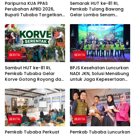
Paripurna KUA PPAS
Semarak HUT ke-81 RI,
Perubahan APBD 2026,
Pemkab Tulang Bawang
Bupati Tubaba Targetkan
Gelar Lomba Senam
Pendapatan Daerah
Udang Manis
Rp820,3 Miliar
BERITA
BERITA
Sambut HUT ke-81 RI,
BPJS Kesehatan Luncurkan
Pemkab Tubaba Gelar
NADI JKN, Solusi Menabung
Korve Gotong Royong dan
untuk Jaga Kepesertaan
Bersih-Bersih Serentak
Tetap Aktif
BERITA
BERITA
Pemkab Tubaba Perkuat
Pemkab Tubaba Luncurkan