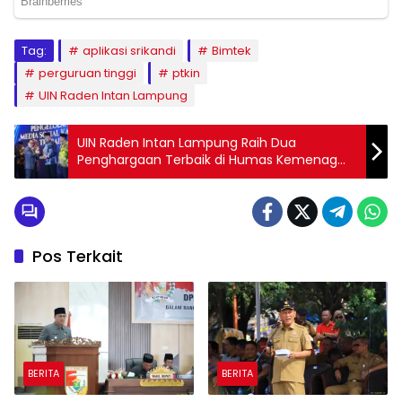
Tag:
aplikasi srikandi
Bimtek
perguruan tinggi
ptkin
UIN Raden Intan Lampung
UIN Raden Intan Lampung Raih Dua
Penghargaan Terbaik di Humas Kemenag
Award 2025
Pos Terkait
BERITA
BERITA