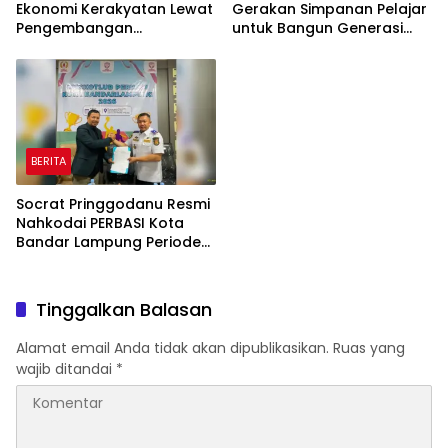
Ekonomi Kerakyatan Lewat
Gerakan Simpanan Pelajar
Pengembangan
untuk Bangun Generasi
Peternakan dan
Cerdas Sejak Dini
Penyaluran KUR
BERITA
Socrat Pringgodanu Resmi
Nahkodai PERBASI Kota
Bandar Lampung Periode
2026–2030
Tinggalkan Balasan
Alamat email Anda tidak akan dipublikasikan.
Ruas yang
wajib ditandai
*