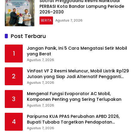
Socrat Pringgodanu Resmi Nahkodai
PERBASI Kota Bandar Lampung Periode
2026–2030
BERITA
Agustus 7, 2026
Post Terbaru
Jangan Panik, Ini 5 Cara Mengatasi Setir Mobil
1
yang Berat
Agustus 7, 2026
VinFast VF 2 Resmi Meluncur, Mobil Listrik Rp129
2
Jutaan yang Siap Jadi Alternatif Pengganti
Motor
Agustus 7, 2026
Mengenal Fungsi Evaporator AC Mobil,
3
Komponen Penting yang Sering Terlupakan
Agustus 7, 2026
Paripurna KUA PPAS Perubahan APBD 2026,
4
Bupati Tubaba Targetkan Pendapatan
Daerah Rp820,3 Miliar
Agustus 7, 2026