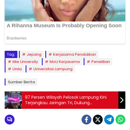
Tag:
Jepang
Kerjasama Pendidikan
Mie University
MoU Kerjasama
Penelitian
Unila
Universitas Lampung
Sumber Berita
97 Persen Wilayah Pelosok Lampung Kini
Terjangkau Jaringan Tri, Dukung
Peningkatan Aktivitas Digital