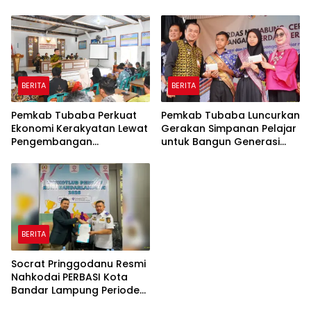
Bersih-Bersih Serentak
Tetap Aktif
BERITA
BERITA
Pemkab Tubaba Perkuat
Pemkab Tubaba Luncurkan
Ekonomi Kerakyatan Lewat
Gerakan Simpanan Pelajar
Pengembangan
untuk Bangun Generasi
Peternakan dan
Cerdas Sejak Dini
Penyaluran KUR
BERITA
Socrat Pringgodanu Resmi
Nahkodai PERBASI Kota
Bandar Lampung Periode
2026–2030