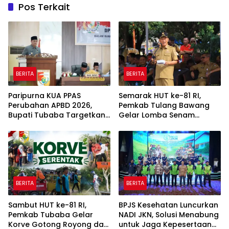
Pos Terkait
BERITA
BERITA
Paripurna KUA PPAS
Semarak HUT ke-81 RI,
Perubahan APBD 2026,
Pemkab Tulang Bawang
Bupati Tubaba Targetkan
Gelar Lomba Senam
Pendapatan Daerah
Udang Manis
Rp820,3 Miliar
BERITA
BERITA
Sambut HUT ke-81 RI,
BPJS Kesehatan Luncurkan
Pemkab Tubaba Gelar
NADI JKN, Solusi Menabung
Korve Gotong Royong dan
untuk Jaga Kepesertaan