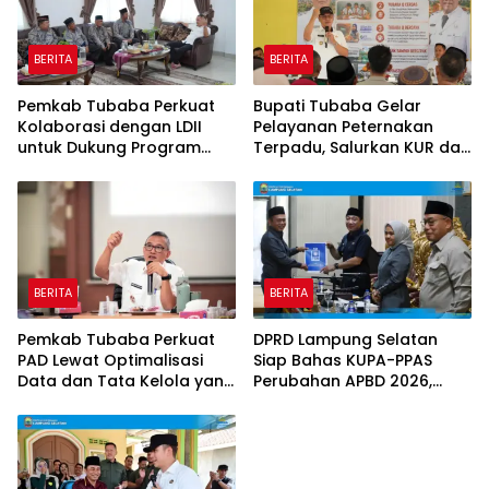
BERITA
BERITA
Pemkab Tubaba Perkuat
Bupati Tubaba Gelar
Kolaborasi dengan LDII
Pelayanan Peternakan
untuk Dukung Program
Terpadu, Salurkan KUR dan
Prioritas Daerah
Sosialisasikan BPJS
Ketenagakerjaan
BERITA
BERITA
Pemkab Tubaba Perkuat
DPRD Lampung Selatan
PAD Lewat Optimalisasi
Siap Bahas KUPA-PPAS
Data dan Tata Kelola yang
Perubahan APBD 2026,
Akuntabel
Program Pembangunan
Jadi Prioritas