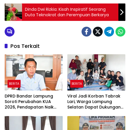
Dinda Dwi Rizkia: Kisah Inspiratif Seorang
Duta Teknokrat dan Perempuan Berkarya
Pos Terkait
BERITA
BERITA
DPRD Bandar Lampung
Viral Jadi Korban Tabrak
Soroti Perubahan KUA
Lari, Warga Lampung
2026, Pendapatan Naik
Selatan Dapat Dukungan
tapi Belanja Pembangunan
RMD Team, DPRD, dan
Dipangkas
Influencer