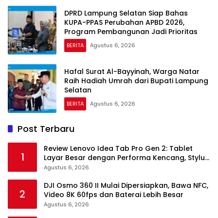
DPRD Lampung Selatan Siap Bahas
KUPA-PPAS Perubahan APBD 2026,
Program Pembangunan Jadi Prioritas
BERITA
Agustus 6, 2026
Hafal Surat Al-Bayyinah, Warga Natar
Raih Hadiah Umrah dari Bupati Lampung
Selatan
BERITA
Agustus 6, 2026
Post Terbaru
Review Lenovo Idea Tab Pro Gen 2: Tablet
1
Layar Besar dengan Performa Kencang, Stylus
dan Keyboard dalam Satu Paket
Agustus 6, 2026
DJI Osmo 360 II Mulai Dipersiapkan, Bawa NFC,
2
Video 8K 60fps dan Baterai Lebih Besar
Agustus 6, 2026