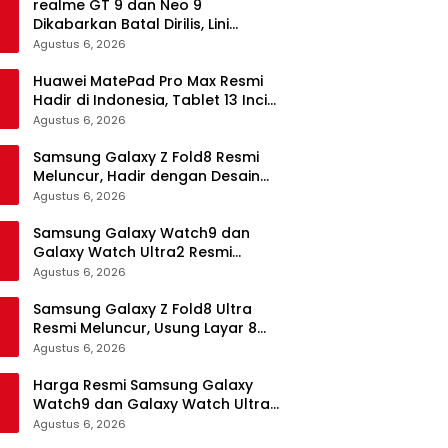
realme GT 9 dan Neo 9
Dikabarkan Batal Dirilis, Lini
Flagship realme Terancam
Agustus 6, 2026
Berakhir?
Huawei MatePad Pro Max Resmi
Hadir di Indonesia, Tablet 13 Inci
Tertipis dan Teringan
Agustus 6, 2026
Samsung Galaxy Z Fold8 Resmi
Meluncur, Hadir dengan Desain
Lebih Pendek dan Lebar
Agustus 6, 2026
Samsung Galaxy Watch9 dan
Galaxy Watch Ultra2 Resmi
Meluncur, Bawa AI, Snapdragon
Agustus 6, 2026
Wear Elite, dan Fitur Kesehatan
Baru
Samsung Galaxy Z Fold8 Ultra
Resmi Meluncur, Usung Layar 8
Inci, Kamera 200MP dan
Agustus 6, 2026
Snapdragon 8 Elite Gen 5
Harga Resmi Samsung Galaxy
Watch9 dan Galaxy Watch Ultra2
di Indonesia, Mulai Rp5,9 Jutaan
Agustus 6, 2026