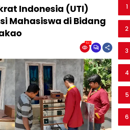
1
krat Indonesia (UTI)
i Mahasiswa di Bidang
2
Kakao
537
3
4
5
6