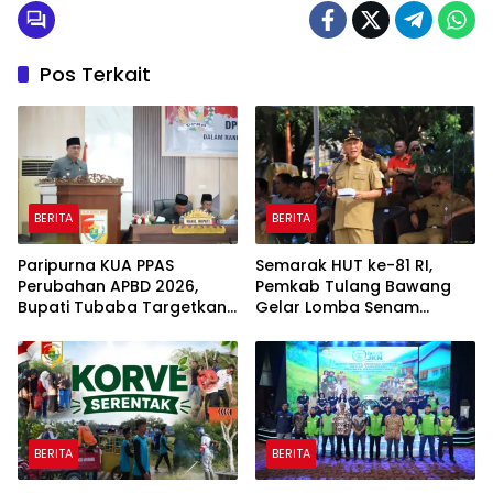
Pos Terkait
BERITA
BERITA
Paripurna KUA PPAS
Semarak HUT ke-81 RI,
Perubahan APBD 2026,
Pemkab Tulang Bawang
Bupati Tubaba Targetkan
Gelar Lomba Senam
Pendapatan Daerah
Udang Manis
Rp820,3 Miliar
BERITA
BERITA