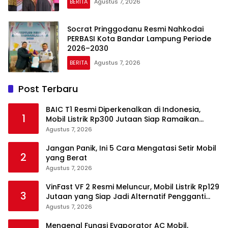
BERITA
Agustus 7, 2026
Socrat Pringgodanu Resmi Nahkodai
PERBASI Kota Bandar Lampung Periode
2026–2030
BERITA
Agustus 7, 2026
Post Terbaru
BAIC T1 Resmi Diperkenalkan di Indonesia,
1
Mobil Listrik Rp300 Jutaan Siap Ramaikan
Pasar EV
Agustus 7, 2026
Jangan Panik, Ini 5 Cara Mengatasi Setir Mobil
2
yang Berat
Agustus 7, 2026
VinFast VF 2 Resmi Meluncur, Mobil Listrik Rp129
3
Jutaan yang Siap Jadi Alternatif Pengganti
Motor
Agustus 7, 2026
Mengenal Fungsi Evaporator AC Mobil,