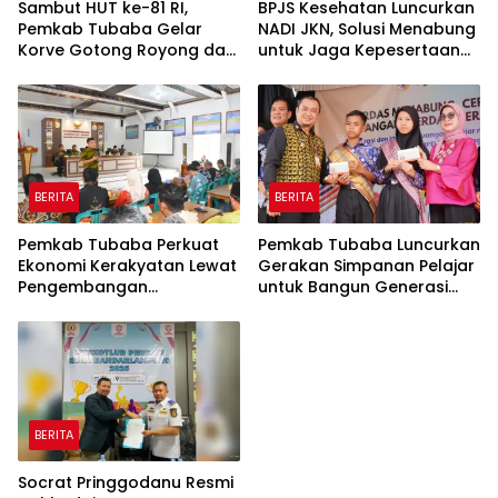
Sambut HUT ke-81 RI,
BPJS Kesehatan Luncurkan
Pemkab Tubaba Gelar
NADI JKN, Solusi Menabung
Korve Gotong Royong dan
untuk Jaga Kepesertaan
Bersih-Bersih Serentak
Tetap Aktif
BERITA
BERITA
Pemkab Tubaba Perkuat
Pemkab Tubaba Luncurkan
Ekonomi Kerakyatan Lewat
Gerakan Simpanan Pelajar
Pengembangan
untuk Bangun Generasi
Peternakan dan
Cerdas Sejak Dini
Penyaluran KUR
BERITA
Socrat Pringgodanu Resmi