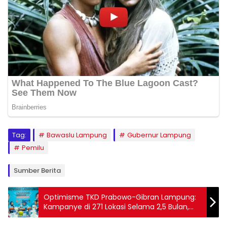
Tag:
Bawaslu Lampung
Gubernur Lampung
Pemilu
Sumber Berita
Optimisme TKD Prabowo-Gibran Lampung:
Kampanye di 271 Lokasi Selama 2,5 Bulan,
Target Suara 70%