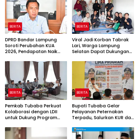
BERITA
BERITA
DPRD Bandar Lampung
Viral Jadi Korban Tabrak
Soroti Perubahan KUA
Lari, Warga Lampung
2026, Pendapatan Naik
Selatan Dapat Dukungan
tapi Belanja Pembangunan
RMD Team, DPRD, dan
Dipangkas
Influencer
BERITA
BERITA
Pemkab Tubaba Perkuat
Bupati Tubaba Gelar
Kolaborasi dengan LDII
Pelayanan Peternakan
untuk Dukung Program
Terpadu, Salurkan KUR dan
Prioritas Daerah
Sosialisasikan BPJS
Ketenagakerjaan