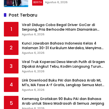
BERITA
Agustus 6, 2026
Post Terbaru
Viral! Diduga Coba Begal Driver GoCar di
1
Serpong, Pria Berhoodie Hitam Diamankan
Warga dan Polisi
Agustus 6, 2026
Kunci Jawaban Bahasa Indonesia Kelas 4
2
Halaman 30-31 Kurikulum Merdeka, Menyimak
Teks Kepala Suku Len
Agustus 6, 2026
Viral Truk Koperasi Desa Merah Putih di Sragen
3
Dipakai Angkut Tebu, Kodim Langsung Turun
Tangan
Agustus 6, 2026
Link Download Buku PAI dan Bahasa Arab MI,
4
MTs, MA Fase A-F Gratis, Lengkap Semua Mata
Pelajaran
Agustus 6, 2026
Kemenag Gratiskan 90 Buku PAI dan Bahasa
5
Arab untuk Siswa Madrasah di Semua Jenjang
Agustus 6, 2026