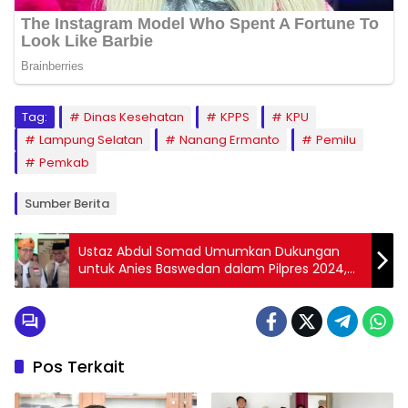
Tag:
Dinas Kesehatan
KPPS
KPU
Lampung Selatan
Nanang Ermanto
Pemilu
Pemkab
Sumber Berita
Ustaz Abdul Somad Umumkan Dukungan
untuk Anies Baswedan dalam Pilpres 2024,
Berikut Rinciannya
Pos Terkait