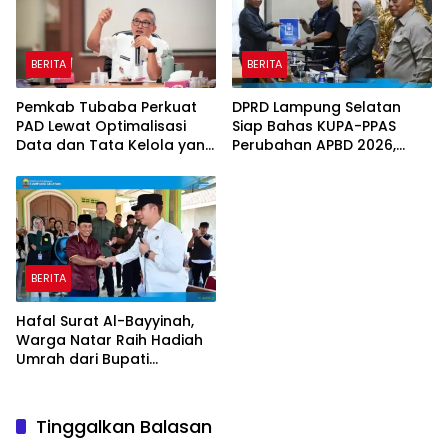
BERITA
BERITA
Pemkab Tubaba Perkuat
DPRD Lampung Selatan
PAD Lewat Optimalisasi
Siap Bahas KUPA-PPAS
Data dan Tata Kelola yang
Perubahan APBD 2026,
Akuntabel
Program Pembangunan
Jadi Prioritas
BERITA
Hafal Surat Al-Bayyinah,
Warga Natar Raih Hadiah
Umrah dari Bupati
Lampung Selatan
Tinggalkan Balasan