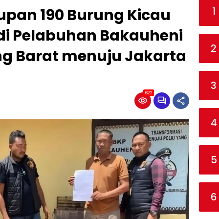
1
pan 190 Burung Kicau
i di Pelabuhan Bakauheni
2
g Barat menuju Jakarta
3
622
4
5
6