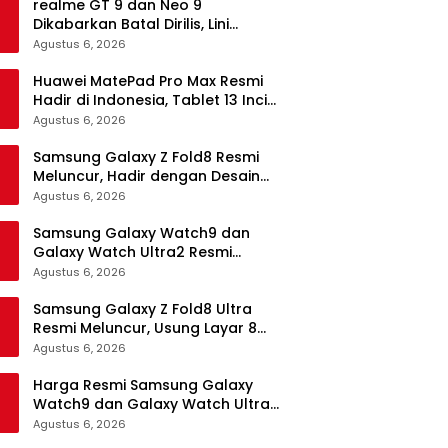
realme GT 9 dan Neo 9
Dikabarkan Batal Dirilis, Lini
Flagship realme Terancam
Agustus 6, 2026
Berakhir?
Huawei MatePad Pro Max Resmi
Hadir di Indonesia, Tablet 13 Inci
Tertipis dan Teringan
Agustus 6, 2026
Samsung Galaxy Z Fold8 Resmi
Meluncur, Hadir dengan Desain
Lebih Pendek dan Lebar
Agustus 6, 2026
Samsung Galaxy Watch9 dan
Galaxy Watch Ultra2 Resmi
Meluncur, Bawa AI, Snapdragon
Agustus 6, 2026
Wear Elite, dan Fitur Kesehatan
Baru
Samsung Galaxy Z Fold8 Ultra
Resmi Meluncur, Usung Layar 8
Inci, Kamera 200MP dan
Agustus 6, 2026
Snapdragon 8 Elite Gen 5
Harga Resmi Samsung Galaxy
Watch9 dan Galaxy Watch Ultra2
di Indonesia, Mulai Rp5,9 Jutaan
Agustus 6, 2026