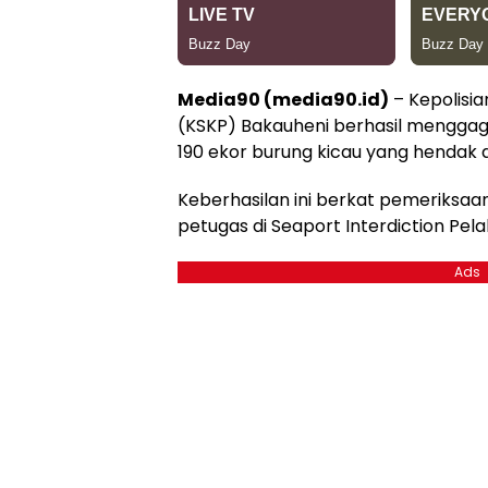
Media90 (media90.id)
– Kepolisi
(KSKP) Bakauheni berhasil mengga
190 ekor burung kicau yang hendak 
Keberhasilan ini berkat pemeriksaan
petugas di Seaport Interdiction Pel
Ads