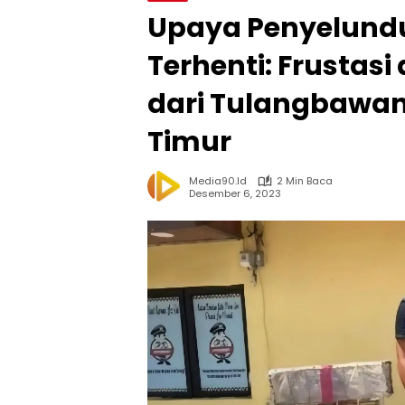
Upaya Penyelundu
Terhenti: Frustas
dari Tulangbawan
Timur
Media90.id
2 Min Baca
Desember 6, 2023