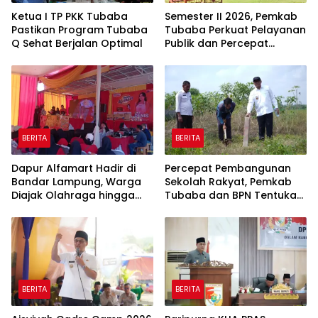
Ketua I TP PKK Tubaba
Semester II 2026, Pemkab
Pastikan Program Tubaba
Tubaba Perkuat Pelayanan
Q Sehat Berjalan Optimal
Publik dan Percepat
Program Pembangunan
BERITA
BERITA
Dapur Alfamart Hadir di
Percepat Pembangunan
Bandar Lampung, Warga
Sekolah Rakyat, Pemkab
Diajak Olahraga hingga
Tubaba dan BPN Tentukan
Belajar Memasak
Titik Koordinat Lahan
BERITA
BERITA