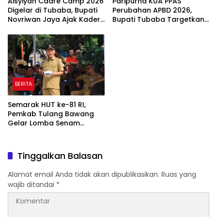
Aisyiyah Cadre Camp 2026
Paripurna KUA PPAS
Digelar di Tubaba, Bupati
Perubahan APBD 2026,
Novriwan Jaya Ajak Kader
Bupati Tubaba Targetkan
Perkuat Sinergi
Pendapatan Daerah
Pembangunan
Rp820,3 Miliar
BERITA
Semarak HUT ke-81 RI,
Pemkab Tulang Bawang
Gelar Lomba Senam
Udang Manis
Tinggalkan Balasan
Alamat email Anda tidak akan dipublikasikan.
Ruas yang
wajib ditandai
*