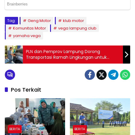
Tag:
Geng Motor
klub motor
Komunitas Motor
vega lampung club
yamaha vega
PLN dan Pemprov Lampung Dorong
Transportasi Ramah Lingkungan untuk
Wujudkan Udara Lebih Bersih
Pos Terkait
BERITA
BERITA