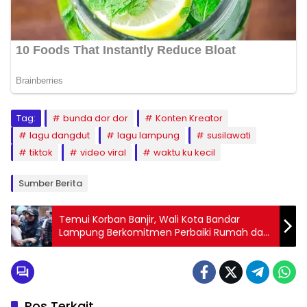
Tag:
bunda dor dor
Konten Kreator
lagu dangdut
lagu lampung
susilawati
tiktok
video viral
waktu ku kecil
Sumber Berita
Temui Korban Banjir, Wali Kota Bandar
Lampung Berkomitmen Perbaiki Rumah dan
Lakukan Normalisasi Sungai
Pos Terkait