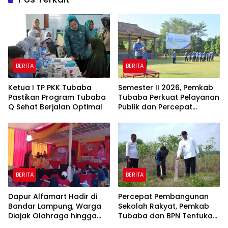
BERITA
BERITA
Ketua I TP PKK Tubaba
Semester II 2026, Pemkab
Pastikan Program Tubaba
Tubaba Perkuat Pelayanan
Q Sehat Berjalan Optimal
Publik dan Percepat
Program Pembangunan
BERITA
BERITA
Dapur Alfamart Hadir di
Percepat Pembangunan
Bandar Lampung, Warga
Sekolah Rakyat, Pemkab
Diajak Olahraga hingga
Tubaba dan BPN Tentukan
Belajar Memasak
Titik Koordinat Lahan