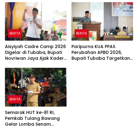
BERITA
BERITA
Aisyiyah Cadre Camp 2026
Paripurna KUA PPAS
Digelar di Tubaba, Bupati
Perubahan APBD 2026,
Novriwan Jaya Ajak Kader
Bupati Tubaba Targetkan
Perkuat Sinergi
Pendapatan Daerah
Pembangunan
Rp820,3 Miliar
BERITA
Semarak HUT ke-81 RI,
Pemkab Tulang Bawang
Gelar Lomba Senam
Udang Manis