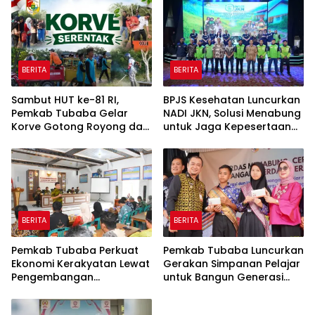
Rp820,3 Miliar
BERITA
BERITA
Sambut HUT ke-81 RI,
BPJS Kesehatan Luncurkan
Pemkab Tubaba Gelar
NADI JKN, Solusi Menabung
Korve Gotong Royong dan
untuk Jaga Kepesertaan
Bersih-Bersih Serentak
Tetap Aktif
BERITA
BERITA
Pemkab Tubaba Perkuat
Pemkab Tubaba Luncurkan
Ekonomi Kerakyatan Lewat
Gerakan Simpanan Pelajar
Pengembangan
untuk Bangun Generasi
Peternakan dan
Cerdas Sejak Dini
Penyaluran KUR