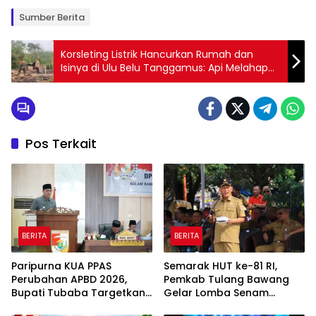
Sumber Berita
Korsleting Listrik Hancurkan Rumah dan
Isinya di Ulu Belu Tanggamus: Api Melahap
Semua Saat Pemilik Sedang di Kebun
Pos Terkait
BERITA
BERITA
Paripurna KUA PPAS
Semarak HUT ke-81 RI,
Perubahan APBD 2026,
Pemkab Tulang Bawang
Bupati Tubaba Targetkan
Gelar Lomba Senam
Pendapatan Daerah
Udang Manis