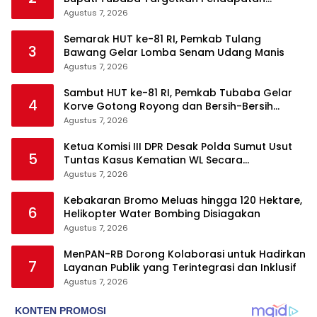
Daerah Rp820,3 Miliar
Agustus 7, 2026
Semarak HUT ke-81 RI, Pemkab Tulang
3
Bawang Gelar Lomba Senam Udang Manis
Agustus 7, 2026
Sambut HUT ke-81 RI, Pemkab Tubaba Gelar
4
Korve Gotong Royong dan Bersih-Bersih
Serentak
Agustus 7, 2026
Ketua Komisi III DPR Desak Polda Sumut Usut
5
Tuntas Kasus Kematian WL Secara
Transparan
Agustus 7, 2026
Kebakaran Bromo Meluas hingga 120 Hektare,
6
Helikopter Water Bombing Disiagakan
Agustus 7, 2026
MenPAN-RB Dorong Kolaborasi untuk Hadirkan
7
Layanan Publik yang Terintegrasi dan Inklusif
Agustus 7, 2026