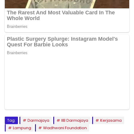
Tag:
Darmajaya
IIB Darmajaya
Kerjasama
Lampung
Wadhwani Foundation