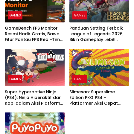
GAMES
GAMES
GameBench FPS Monitor
Panduan Setting Terbaik
Resmi Hadir Gratis, Bawa
League of Legends 2026,
Fitur Pantau FPS Real-Time
Bikin Gameplay Lebih
Tanpa Ribet
Smooth dan Responsif
GAMES
GAMES
Super Hyperactive Ninja
Slimesan: Superslime
(PS4): Ninja Hiperaktif dan
Edition PKG PS4 –
Kopi dalam Aksi Platformer
Platformer Aksi Cepat
Cepat
Penuh Tantangan