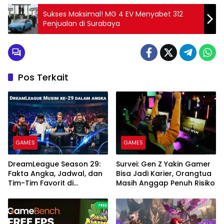
Sukses Maksimal! MG 4 EV Menyabet 312
Penjualan di Surabaya
Pos Terkait
GAMES
GAMES
DreamLeague Season 29:
Survei: Gen Z Yakin Gamer
Fakta Angka, Jadwal, dan
Bisa Jadi Karier, Orangtua
Tim-Tim Favorit di
Masih Anggap Penuh Risiko
Turnamen Dota 2
Bergengsi