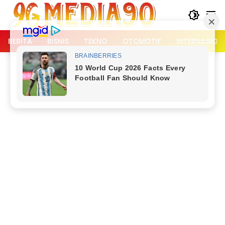
Langsung
ke
konten
BERITA
BISNIS
TEKNO
OTOMOTIF
INTERNASION