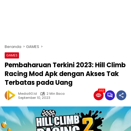
Beranda
GAMES
GAMES
Pembaharuan Terkini 2023: Hill Climb
Racing Mod Apk dengan Akses Tak
Terbatas pada Uang
963
Media90.id
2 Min Baca
September 10, 2023