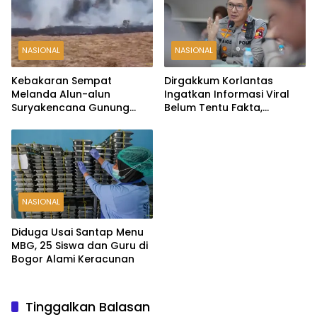
NASIONAL
NASIONAL
Kebakaran Sempat
Dirgakkum Korlantas
Melanda Alun-alun
Ingatkan Informasi Viral
Suryakencana Gunung
Belum Tentu Fakta,
Gede, Api Berhasil
Masyarakat Diminta
Dipadamkan
Waspadai Hoaks
NASIONAL
Diduga Usai Santap Menu
MBG, 25 Siswa dan Guru di
Bogor Alami Keracunan
Tinggalkan Balasan