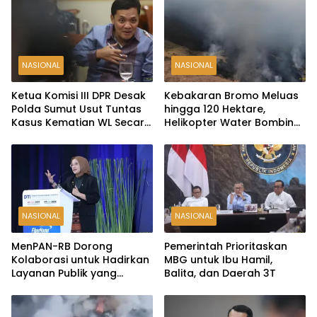
NASIONAL
NASIONAL
Ketua Komisi III DPR Desak
Kebakaran Bromo Meluas
Polda Sumut Usut Tuntas
hingga 120 Hektare,
Kasus Kematian WL Secara
Helikopter Water Bombing
Transparan
Disiagakan
NASIONAL
NASIONAL
MenPAN-RB Dorong
Pemerintah Prioritaskan
Kolaborasi untuk Hadirkan
MBG untuk Ibu Hamil,
Layanan Publik yang
Balita, dan Daerah 3T
Terintegrasi dan Inklusif