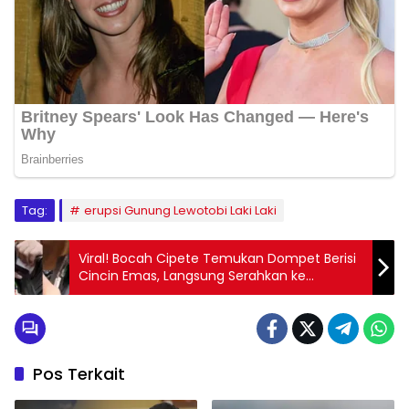
Tag:
erupsi Gunung Lewotobi Laki Laki
Viral! Bocah Cipete Temukan Dompet Berisi
Cincin Emas, Langsung Serahkan ke
Kelurahan dan Tuai Pujian Netizen
Pos Terkait