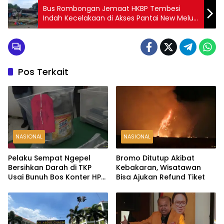
Bus Rombongan Jemaat HKBP Tembesi
Indah Kecelakaan di Akses Pantai New Melur,
1 Meninggal Dunia
Pos Terkait
NASIONAL
NASIONAL
Pelaku Sempat Ngepel
Bromo Ditutup Akibat
Bersihkan Darah di TKP
Kebakaran, Wisatawan
Usai Bunuh Bos Konter HP
Bisa Ajukan Refund Tiket
Ambarawa