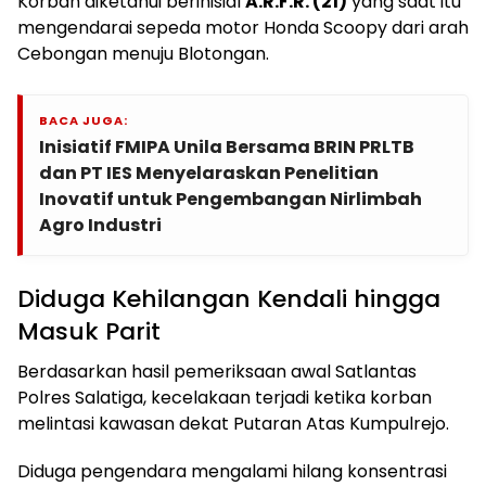
Korban diketahui berinisial
A.R.F.R. (21)
yang saat itu
mengendarai sepeda motor Honda Scoopy dari arah
Cebongan menuju Blotongan.
BACA JUGA:
Inisiatif FMIPA Unila Bersama BRIN PRLTB
dan PT IES Menyelaraskan Penelitian
Inovatif untuk Pengembangan Nirlimbah
Agro Industri
Diduga Kehilangan Kendali hingga
Masuk Parit
Berdasarkan hasil pemeriksaan awal Satlantas
Polres Salatiga, kecelakaan terjadi ketika korban
melintasi kawasan dekat Putaran Atas Kumpulrejo.
Diduga pengendara mengalami hilang konsentrasi