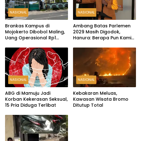
NASIONAL
NASIONAL
Brankas Kampus di
Ambang Batas Parlemen
Mojokerto Dibobol Maling,
2029 Masih Digodok,
Uang Operasional Rp1
Hanura: Berapa Pun Kami
Miliar Raib
Siap
NASIONAL
NASIONAL
ABG di Mamuju Jadi
Kebakaran Meluas,
Korban Kekerasan Seksual,
Kawasan Wisata Bromo
15 Pria Diduga Terlibat
Ditutup Total