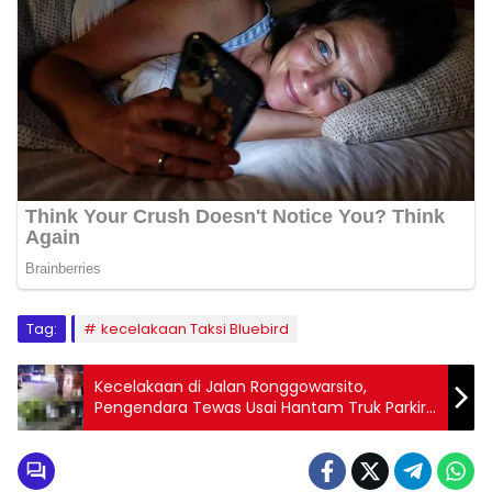
Tag:
kecelakaan Taksi Bluebird
Kecelakaan di Jalan Ronggowarsito,
Pengendara Tewas Usai Hantam Truk Parkir
di Tanjung Emas