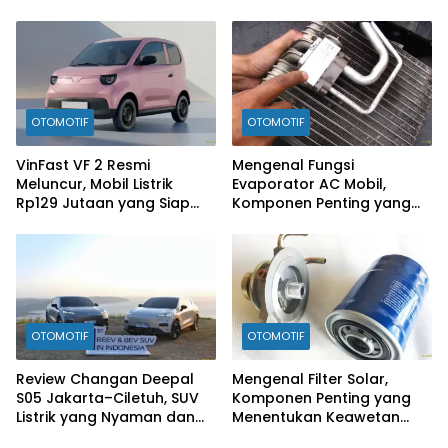
Rp300 Jutaan Siap
Ramaikan Pasar EV
OTOMOTIF
OTOMOTIF
VinFast VF 2 Resmi
Mengenal Fungsi
Meluncur, Mobil Listrik
Evaporator AC Mobil,
Rp129 Jutaan yang Siap
Komponen Penting yang
Jadi Alternatif Pengganti
Sering Terlupakan
Motor
OTOMOTIF
OTOMOTIF
Review Changan Deepal
Mengenal Filter Solar,
S05 Jakarta–Ciletuh, SUV
Komponen Penting yang
Listrik yang Nyaman dan
Menentukan Keawetan
Fun to Drive
Mesin Diesel