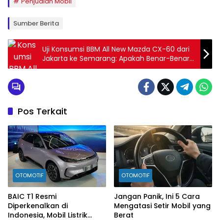
Penjualan Mobil
Sumber Berita
Uji Konsumsi BBM All New Mazda CX-60 dari
Jakarta ke Semarang: Apakah Benar-Benar
Irit?
Pos Terkait
OTOMOTIF
OTOMOTIF
BAIC T1 Resmi
Jangan Panik, Ini 5 Cara
Diperkenalkan di
Mengatasi Setir Mobil yang
Indonesia, Mobil Listrik
Berat