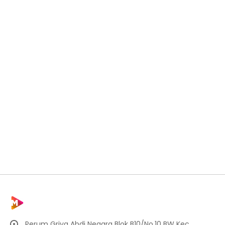
Perum Griya Abdi Negara Blok B10/No.10 BW Kec.