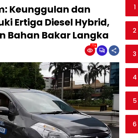
1
m: Keunggulan dan
i Ertiga Diesel Hybrid,
2
an Bahan Bakar Langka
774
3
4
5
6