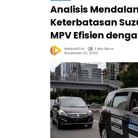
Analisis Mendala
Keterbatasan Suzuk
MPV Efisien deng
Media90.id
3 Min Baca
November 20, 2023