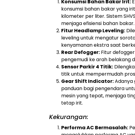
Konsumsi Bahan Bakar Irit:
E
konsumsi bahan bakar yang irit
kilometer per liter. Sistem SH
menjaga efisiensi bahan bakar.
Fitur Headlamp Leveling:
Dil
leveling untuk mengatur soro
kenyamanan ekstra saat berke
Rear Defogger:
Fitur defogger
pengemudi ke arah belakang da
Sensor Parkir 4 Titik:
Dilengka
titik untuk mempermudah pros
Gear Shift Indicator:
Adanya g
panduan bagi pengendara untu
mesin yang tepat, menjaga ti
tetap irit.
Kekurangan:
Performa AC Bermasalah:
Pe
mengeluhkan performa AC yan