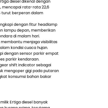
rtiga diesel dikenal dengan
, mencapai rata-rata 22,6
VS turut berperan dalam
engkapi dengan fitur headlamp
tan lampu depan, memberikan
ndara di malam hari.
 membantu menjaga visibilitas
lam kondisi cuaca hujan.
pi dengan sensor parkir empat
es parkir kendaraan.
ear shift indicator sebagai
k mengoper gigi pada putaran
ngkat konsumsi bahan bakar
milik Ertiga diesel banyak
g kurang prima, terutama