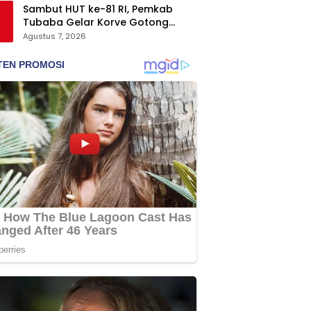
Sambut HUT ke-81 RI, Pemkab
Tubaba Gelar Korve Gotong
Royong dan Bersih-Bersih
Agustus 7, 2026
Serentak