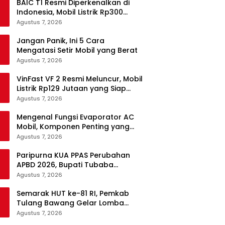
BAIC T1 Resmi Diperkenalkan di
Indonesia, Mobil Listrik Rp300
Jutaan Siap Ramaikan Pasar EV
Agustus 7, 2026
Jangan Panik, Ini 5 Cara
Mengatasi Setir Mobil yang Berat
Agustus 7, 2026
VinFast VF 2 Resmi Meluncur, Mobil
Listrik Rp129 Jutaan yang Siap
Jadi Alternatif Pengganti Motor
Agustus 7, 2026
Mengenal Fungsi Evaporator AC
Mobil, Komponen Penting yang
Sering Terlupakan
Agustus 7, 2026
Paripurna KUA PPAS Perubahan
APBD 2026, Bupati Tubaba
Targetkan Pendapatan Daerah
Agustus 7, 2026
Rp820,3 Miliar
Semarak HUT ke-81 RI, Pemkab
Tulang Bawang Gelar Lomba
Senam Udang Manis
Agustus 7, 2026