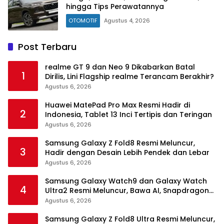
hingga Tips Perawatannya
OTOMOTIF
Agustus 4, 2026
Post Terbaru
realme GT 9 dan Neo 9 Dikabarkan Batal
1
Dirilis, Lini Flagship realme Terancam Berakhir?
Agustus 6, 2026
Huawei MatePad Pro Max Resmi Hadir di
2
Indonesia, Tablet 13 Inci Tertipis dan Teringan
Agustus 6, 2026
Samsung Galaxy Z Fold8 Resmi Meluncur,
3
Hadir dengan Desain Lebih Pendek dan Lebar
Agustus 6, 2026
Samsung Galaxy Watch9 dan Galaxy Watch
4
Ultra2 Resmi Meluncur, Bawa AI, Snapdragon
Wear Elite, dan Fitur Kesehatan Baru
Agustus 6, 2026
Samsung Galaxy Z Fold8 Ultra Resmi Meluncur,