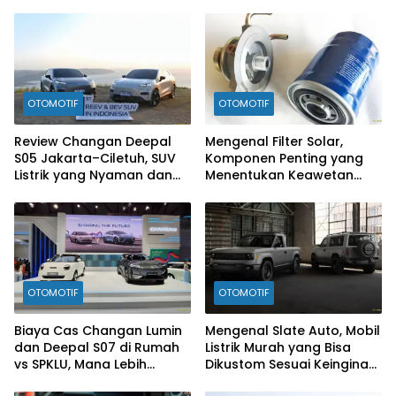
OTOMOTIF
OTOMOTIF
Review Changan Deepal
Mengenal Filter Solar,
S05 Jakarta–Ciletuh, SUV
Komponen Penting yang
Listrik yang Nyaman dan
Menentukan Keawetan
Fun to Drive
Mesin Diesel
OTOMOTIF
OTOMOTIF
Biaya Cas Changan Lumin
Mengenal Slate Auto, Mobil
dan Deepal S07 di Rumah
Listrik Murah yang Bisa
vs SPKLU, Mana Lebih
Dikustom Sesuai Keinginan
Hemat?
Konsumen