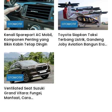
OTOMOTIF
OTOMOTIF
Kenali Sparepart AC Mobil,
Toyota Siapkan Taksi
Komponen Penting yang
Terbang Listrik, Gandeng
Bikin Kabin Tetap Dingin
Joby Aviation Bangun Era
Baru Mobilitas Udara
OTOMOTIF
Ventilated Seat Suzuki
Grand Vitara: Fungsi,
Manfaat, Cara
Mengaktifkan, hingga Tips
Perawatannya