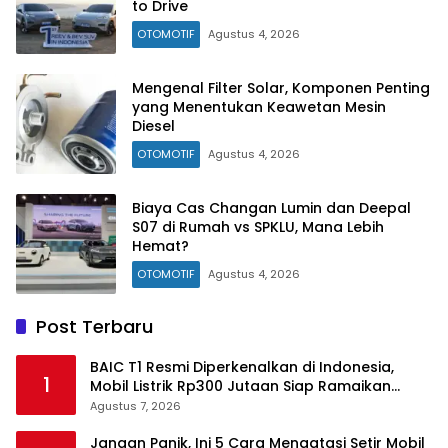
to Drive
OTOMOTIF
Agustus 4, 2026
Mengenal Filter Solar, Komponen Penting
yang Menentukan Keawetan Mesin
Diesel
OTOMOTIF
Agustus 4, 2026
Biaya Cas Changan Lumin dan Deepal
S07 di Rumah vs SPKLU, Mana Lebih
Hemat?
OTOMOTIF
Agustus 4, 2026
Post Terbaru
BAIC T1 Resmi Diperkenalkan di Indonesia,
1
Mobil Listrik Rp300 Jutaan Siap Ramaikan
Pasar EV
Agustus 7, 2026
Jangan Panik, Ini 5 Cara Mengatasi Setir Mobil