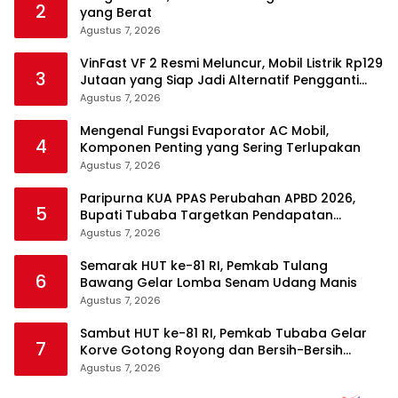
2
yang Berat
Agustus 7, 2026
VinFast VF 2 Resmi Meluncur, Mobil Listrik Rp129
3
Jutaan yang Siap Jadi Alternatif Pengganti
Motor
Agustus 7, 2026
Mengenal Fungsi Evaporator AC Mobil,
4
Komponen Penting yang Sering Terlupakan
Agustus 7, 2026
Paripurna KUA PPAS Perubahan APBD 2026,
5
Bupati Tubaba Targetkan Pendapatan
Daerah Rp820,3 Miliar
Agustus 7, 2026
Semarak HUT ke-81 RI, Pemkab Tulang
6
Bawang Gelar Lomba Senam Udang Manis
Agustus 7, 2026
Sambut HUT ke-81 RI, Pemkab Tubaba Gelar
7
Korve Gotong Royong dan Bersih-Bersih
Serentak
Agustus 7, 2026