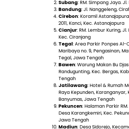
Subang
: RM. Simpang Jaya. J
Bandung
: Jl. Nanggeleng, Cir
Cirebon
: Koramil Astanajapura
2011, Kanci, Kec. Astanajapura
Cianjur
: RM. Lembur Kuring, Jl.
Kec. Ciranjang
Tegal
: Area Parkir Ponpes Al-
Maribaya no. 9, Pengasinan, M
Tegal, Jawa Tengah
Bawen
: Warung Makan Bu Djasn
Randugunting, Kec. Bergas, K
Tengah
Jatilawang
: Hotel & Rumah M
Raya Kepunden, Karanganyar, 
Banyumas, Jawa Tengah
Pekuncen
: Halaman Parkir RM.
Desa Karangkemiri, Kec. Peku
Jawa Tengah
Madiun
: Desa Sidorejo, Keca