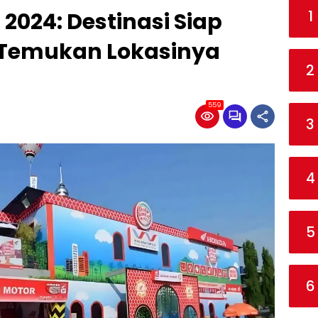
1
2024: Destinasi Siap
 Temukan Lokasinya
2
559
3
4
5
6