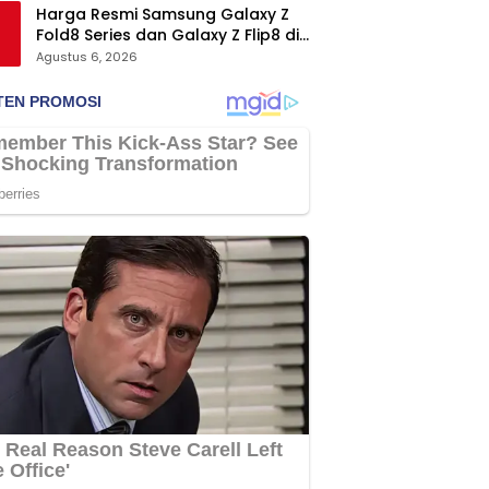
Harga Resmi Samsung Galaxy Z
Fold8 Series dan Galaxy Z Flip8 di
Indonesia, Mulai Rp19 Jutaan
Agustus 6, 2026