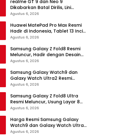
realme GT 9 dan Neo 9
Dikabarkan Batal Dirilis, Lini
Flagship realme Terancam
Agustus 6, 2026
Berakhir?
Huawei MatePad Pro Max Resmi
Hadir di Indonesia, Tablet 13 Inci
Tertipis dan Teringan
Agustus 6, 2026
Samsung Galaxy Z Fold8 Resmi
Meluncur, Hadir dengan Desain
Lebih Pendek dan Lebar
Agustus 6, 2026
Samsung Galaxy Watch9 dan
Galaxy Watch Ultra2 Resmi
Meluncur, Bawa AI, Snapdragon
Agustus 6, 2026
Wear Elite, dan Fitur Kesehatan
Baru
Samsung Galaxy Z Fold8 Ultra
Resmi Meluncur, Usung Layar 8
Inci, Kamera 200MP dan
Agustus 6, 2026
Snapdragon 8 Elite Gen 5
Harga Resmi Samsung Galaxy
Watch9 dan Galaxy Watch Ultra2
di Indonesia, Mulai Rp5,9 Jutaan
Agustus 6, 2026