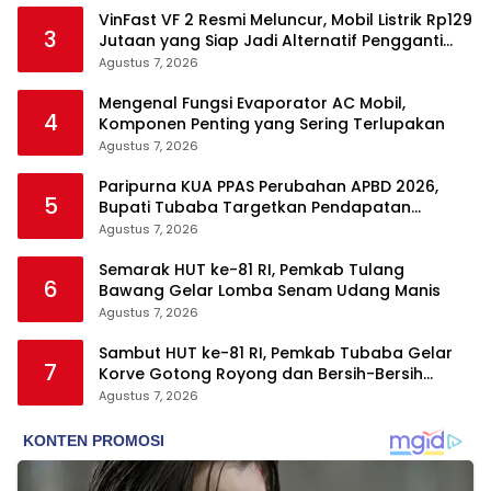
VinFast VF 2 Resmi Meluncur, Mobil Listrik Rp129
3
Jutaan yang Siap Jadi Alternatif Pengganti
Motor
Agustus 7, 2026
Mengenal Fungsi Evaporator AC Mobil,
4
Komponen Penting yang Sering Terlupakan
Agustus 7, 2026
Paripurna KUA PPAS Perubahan APBD 2026,
5
Bupati Tubaba Targetkan Pendapatan
Daerah Rp820,3 Miliar
Agustus 7, 2026
Semarak HUT ke-81 RI, Pemkab Tulang
6
Bawang Gelar Lomba Senam Udang Manis
Agustus 7, 2026
Sambut HUT ke-81 RI, Pemkab Tubaba Gelar
7
Korve Gotong Royong dan Bersih-Bersih
Serentak
Agustus 7, 2026