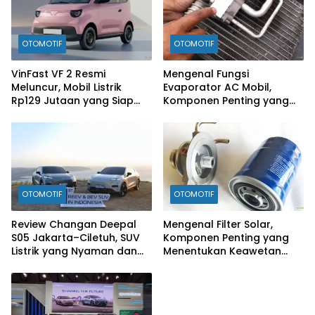
OTOMOTIF
OTOMOTIF
VinFast VF 2 Resmi
Mengenal Fungsi
Meluncur, Mobil Listrik
Evaporator AC Mobil,
Rp129 Jutaan yang Siap
Komponen Penting yang
Jadi Alternatif Pengganti
Sering Terlupakan
Motor
OTOMOTIF
OTOMOTIF
Review Changan Deepal
Mengenal Filter Solar,
S05 Jakarta–Ciletuh, SUV
Komponen Penting yang
Listrik yang Nyaman dan
Menentukan Keawetan
Fun to Drive
Mesin Diesel