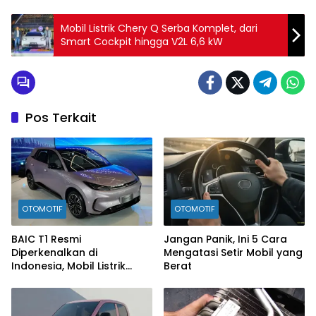
Mobil Listrik Chery Q Serba Komplet, dari
Smart Cockpit hingga V2L 6,6 kW
Pos Terkait
OTOMOTIF
OTOMOTIF
BAIC T1 Resmi
Jangan Panik, Ini 5 Cara
Diperkenalkan di
Mengatasi Setir Mobil yang
Indonesia, Mobil Listrik
Berat
Rp300 Jutaan Siap
Ramaikan Pasar EV