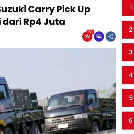
1
uzuki Carry Pick Up
i dari Rp4 Juta
2
697
3
4
5
6