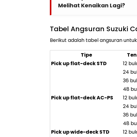
Melihat Kenaikan Lagi?
Tabel Angsuran Suzuki Ca
Berikut adalah tabel angsuran untuk 
Tipe
Ten
Pick up flat-deck STD
12 bu
24 bu
36 bu
48 bu
Pick up flat-deck AC-PS
12 bu
24 bu
36 bu
48 bu
Pick up wide-deck STD
12 bu