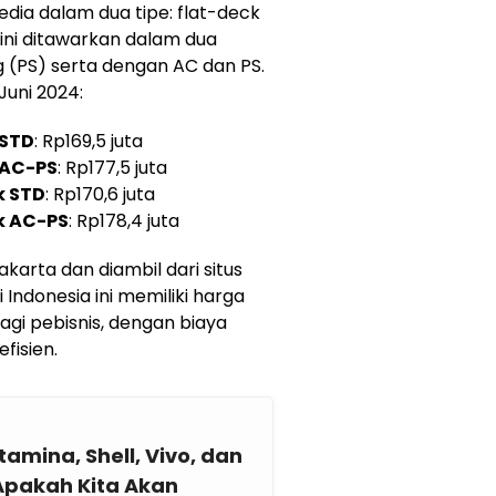
sedia dalam dua tipe: flat-deck
ini ditawarkan dalam dua
g (PS) serta dengan AC dan PS.
Juni 2024:
 STD
: Rp169,5 juta
 AC-PS
: Rp177,5 juta
k STD
: Rp170,6 juta
k AC-PS
: Rp178,4 juta
karta dan diambil dari situs
i Indonesia ini memiliki harga
agi pebisnis, dengan biaya
fisien.
amina, Shell, Vivo, dan
Apakah Kita Akan