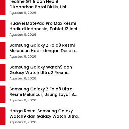
realme GT 9 dan Neo 9
Dikabarkan Batal Dirilis, Lini
Flagship realme Terancam
Agustus 6, 2026
Berakhir?
Huawei MatePad Pro Max Resmi
Hadir di Indonesia, Tablet 13 Inci
Tertipis dan Teringan
Agustus 6, 2026
Samsung Galaxy Z Fold8 Resmi
Meluncur, Hadir dengan Desain
Lebih Pendek dan Lebar
Agustus 6, 2026
Samsung Galaxy Watch9 dan
Galaxy Watch Ultra2 Resmi
Meluncur, Bawa AI, Snapdragon
Agustus 6, 2026
Wear Elite, dan Fitur Kesehatan
Baru
Samsung Galaxy Z Fold8 Ultra
Resmi Meluncur, Usung Layar 8
Inci, Kamera 200MP dan
Agustus 6, 2026
Snapdragon 8 Elite Gen 5
Harga Resmi Samsung Galaxy
Watch9 dan Galaxy Watch Ultra2
di Indonesia, Mulai Rp5,9 Jutaan
Agustus 6, 2026