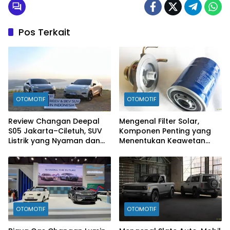
Pos Terkait
OTOMOTIF
OTOMOTIF
Review Changan Deepal
Mengenal Filter Solar,
S05 Jakarta–Ciletuh, SUV
Komponen Penting yang
Listrik yang Nyaman dan
Menentukan Keawetan
Fun to Drive
Mesin Diesel
OTOMOTIF
OTOMOTIF