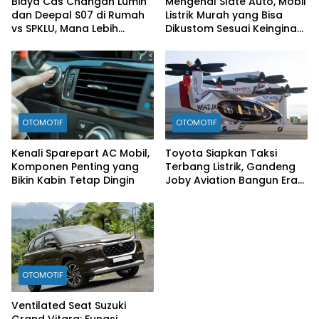
Biaya Cas Changan Lumin
Mengenal Slate Auto, Mobil
dan Deepal S07 di Rumah
Listrik Murah yang Bisa
vs SPKLU, Mana Lebih
Dikustom Sesuai Keinginan
Hemat?
Konsumen
OTOMOTIF
OTOMOTIF
Kenali Sparepart AC Mobil,
Toyota Siapkan Taksi
Komponen Penting yang
Terbang Listrik, Gandeng
Bikin Kabin Tetap Dingin
Joby Aviation Bangun Era
Baru Mobilitas Udara
OTOMOTIF
Ventilated Seat Suzuki
Grand Vitara: Fungsi,