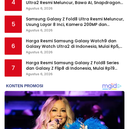
4
Ultra2 Resmi Meluncur, Bawa AI, Snapdragon
Wear Elite, dan Fitur Kesehatan Baru
Agustus 6, 2026
Samsung Galaxy Z Fold8 Ultra Resmi Meluncur,
5
Usung Layar 8 Inci, Kamera 200MP dan
Snapdragon 8 Elite Gen 5
Agustus 6, 2026
Harga Resmi Samsung Galaxy Watch9 dan
6
Galaxy Watch Ultra2 di Indonesia, Mulai Rp5,9
Jutaan
Agustus 6, 2026
Harga Resmi Samsung Galaxy Z Fold8 Series
7
dan Galaxy Z Flip8 di Indonesia, Mulai Rp19
Jutaan
Agustus 6, 2026