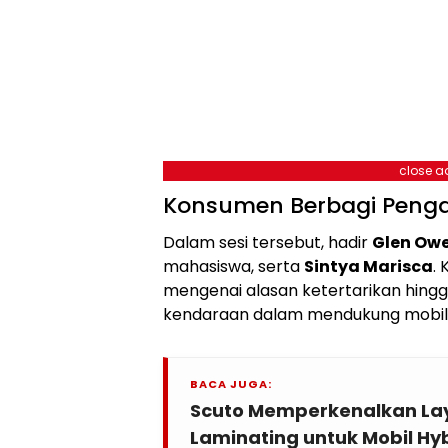
close a
Konsumen Berbagi Peng
Dalam sesi tersebut, hadir
Glen Ow
mahasiswa, serta
Sintya Marisca
.
mengenai alasan ketertarikan hin
kendaraan dalam mendukung mobilit
BACA JUGA:
Scuto Memperkenalkan La
Laminating untuk Mobil Hyb