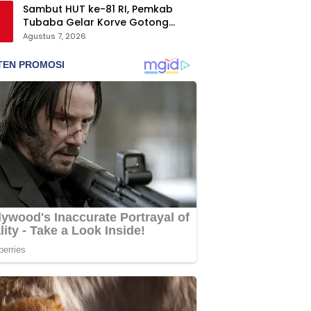
Sambut HUT ke-81 RI, Pemkab
Tubaba Gelar Korve Gotong
Royong dan Bersih-Bersih
Agustus 7, 2026
Serentak