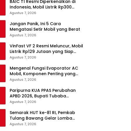
BAIC T1 Resmi Diperkenalkan di
Indonesia, Mobil Listrik Rp300
Jutaan Siap Ramaikan Pasar EV
Agustus 7, 2026
Jangan Panik, Ini 5 Cara
Mengatasi Setir Mobil yang Berat
Agustus 7, 2026
VinFast VF 2 Resmi Meluncur, Mobil
Listrik Rp129 Jutaan yang Siap
Jadi Alternatif Pengganti Motor
Agustus 7, 2026
Mengenal Fungsi Evaporator AC
Mobil, Komponen Penting yang
Sering Terlupakan
Agustus 7, 2026
Paripurna KUA PPAS Perubahan
APBD 2026, Bupati Tubaba
Targetkan Pendapatan Daerah
Agustus 7, 2026
Rp820,3 Miliar
Semarak HUT ke-81 RI, Pemkab
Tulang Bawang Gelar Lomba
Senam Udang Manis
Agustus 7, 2026