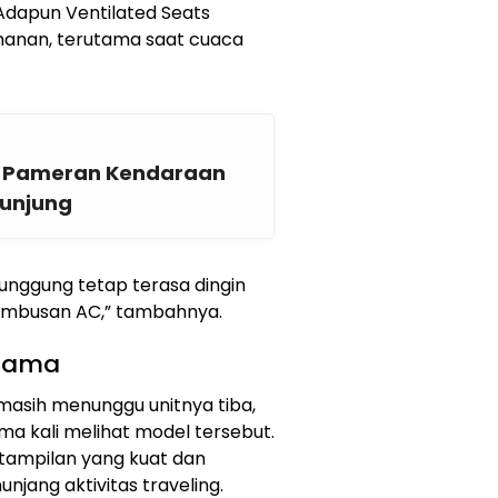
Adapun Ventilated Seats
nan, terutama saat cuaca
r, Pameran Kendaraan
ngunjung
unggung tetap terasa dingin
hembusan AC,” tambahnya.
Utama
 masih menunggu unitnya tiba,
ma kali melihat model tersebut.
i tampilan yang kuat dan
njang aktivitas traveling.