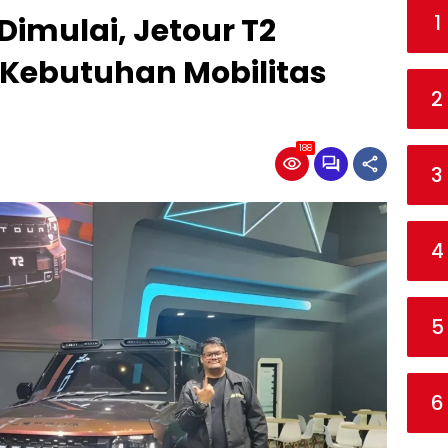
1
Dimulai, Jetour T2
Kebutuhan Mobilitas
2
188
3
4
5
6