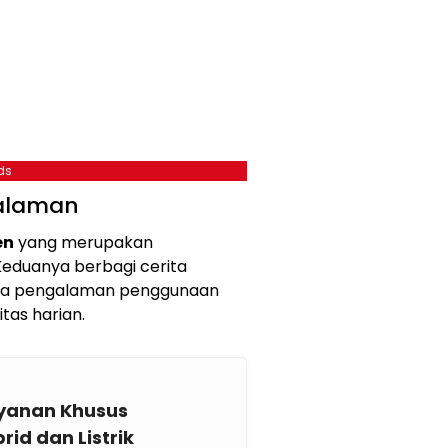
ds
alaman
en
yang merupakan
 Keduanya berbagi cerita
gga pengalaman penggunaan
as harian.
yanan Khusus
rid dan Listrik