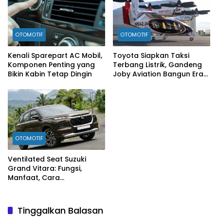
OTOMOTIF
OTOMOTIF
Kenali Sparepart AC Mobil,
Toyota Siapkan Taksi
Komponen Penting yang
Terbang Listrik, Gandeng
Bikin Kabin Tetap Dingin
Joby Aviation Bangun Era
Baru Mobilitas Udara
OTOMOTIF
Ventilated Seat Suzuki
Grand Vitara: Fungsi,
Manfaat, Cara
Mengaktifkan, hingga Tips
Perawatannya
Tinggalkan Balasan