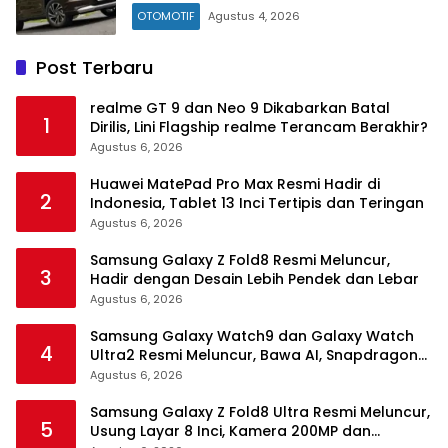
OTOMOTIF
Agustus 4, 2026
Post Terbaru
realme GT 9 dan Neo 9 Dikabarkan Batal
1
Dirilis, Lini Flagship realme Terancam Berakhir?
Agustus 6, 2026
Huawei MatePad Pro Max Resmi Hadir di
2
Indonesia, Tablet 13 Inci Tertipis dan Teringan
Agustus 6, 2026
Samsung Galaxy Z Fold8 Resmi Meluncur,
3
Hadir dengan Desain Lebih Pendek dan Lebar
Agustus 6, 2026
Samsung Galaxy Watch9 dan Galaxy Watch
4
Ultra2 Resmi Meluncur, Bawa AI, Snapdragon
Wear Elite, dan Fitur Kesehatan Baru
Agustus 6, 2026
Samsung Galaxy Z Fold8 Ultra Resmi Meluncur,
5
Usung Layar 8 Inci, Kamera 200MP dan