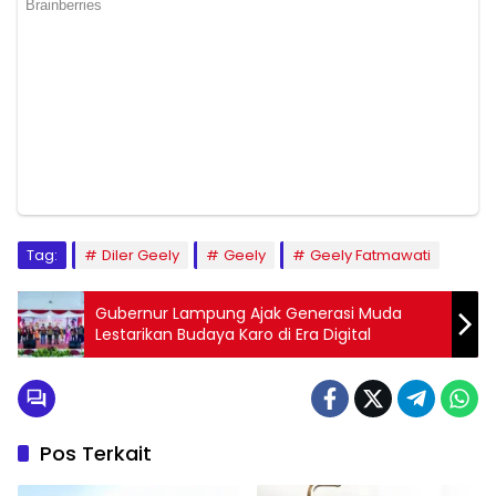
Tag:
Diler Geely
Geely
Geely Fatmawati
Gubernur Lampung Ajak Generasi Muda
Lestarikan Budaya Karo di Era Digital
Pos Terkait