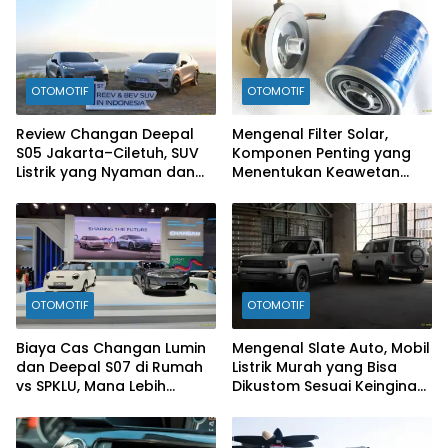
OTOMOTIF
OTOMOTIF
Review Changan Deepal
Mengenal Filter Solar,
S05 Jakarta–Ciletuh, SUV
Komponen Penting yang
Listrik yang Nyaman dan
Menentukan Keawetan
Fun to Drive
Mesin Diesel
OTOMOTIF
OTOMOTIF
Biaya Cas Changan Lumin
Mengenal Slate Auto, Mobil
dan Deepal S07 di Rumah
Listrik Murah yang Bisa
vs SPKLU, Mana Lebih
Dikustom Sesuai Keinginan
Hemat?
Konsumen