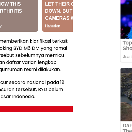
emberikan klarifikasi terkait
ooking BYD M6 DM yang ramai
 tersebut sebelumnya memicu
n daftar varian lengkap
gumuman resmi dilakukan.
cur secara nasional pada 18
ncuran tersebut, BYD belum
sar Indonesia.