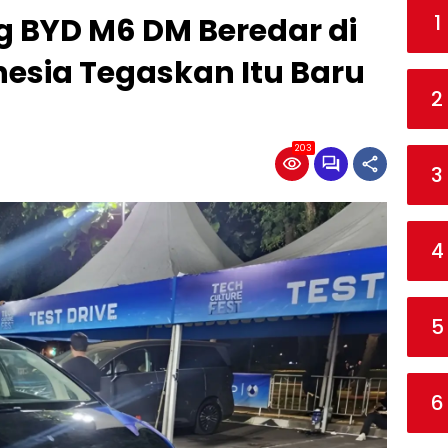
1
g BYD M6 DM Beredar di
esia Tegaskan Itu Baru
2
203
3
4
5
6