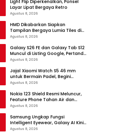
Light Flip Diperkenalkan, Ponsel
Layar Lipat Bergaya Retro
Agustus 8, 2026
HMD Dikabarkan Siapkan
Tampilan Bergaya Lumia Tiles di
Ponsel Android
Agustus 8, 2026
Galaxy S26 FE dan Galaxy Tab S12
Muncul di Listing Google, Pertanda
Segera Rilis?
Agustus 8, 2026
Jajal Xiaomi Watch S5 46 mm
untuk Bermain Padel, Begini
Kemampuannya
Agustus 8, 2026
Nokia 123 Shield Resmi Meluncur,
Feature Phone Tahan Air dan
Debu
Agustus 8, 2026
Samsung Ungkap Fungsi
Intelligent Eyewear, Galaxy AI Kini
Bisa Diakses Tanpa Layar
Agustus 8, 2026