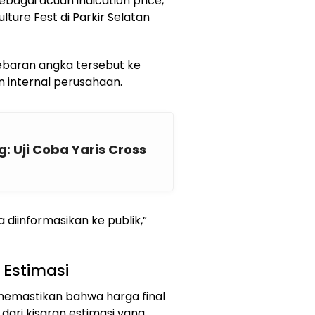
bagai acuan indication price,”
ture Fest di Parkir Selatan
baran angka tersebut ke
n internal perusahaan.
 Uji Coba Yaris Cross
 diinformasikan ke publik,”
 Estimasi
memastikan bahwa harga final
dari kisaran estimasi yang