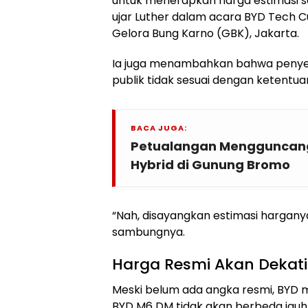
untuk menerapkan harga estimasi se
ujar Luther dalam acara BYD Tech Cul
Gelora Bung Karno (GBK), Jakarta.
Ia juga menambahkan bahwa penye
publik tidak sesuai dengan ketentua
BACA JUGA:
Petualangan Mengguncang:
Hybrid di Gunung Bromo
“Nah, disayangkan estimasi harganya
sambungnya.
Harga Resmi Akan Dekati
Meski belum ada angka resmi, BYD 
BYD M6 DM tidak akan berbeda jauh 