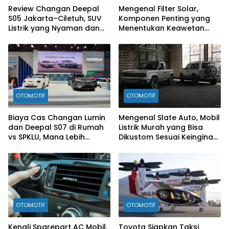
Review Changan Deepal
Mengenal Filter Solar,
S05 Jakarta–Ciletuh, SUV
Komponen Penting yang
Listrik yang Nyaman dan
Menentukan Keawetan
Fun to Drive
Mesin Diesel
OTOMOTIF
OTOMOTIF
Biaya Cas Changan Lumin
Mengenal Slate Auto, Mobil
dan Deepal S07 di Rumah
Listrik Murah yang Bisa
vs SPKLU, Mana Lebih
Dikustom Sesuai Keinginan
Hemat?
Konsumen
OTOMOTIF
OTOMOTIF
Kenali Sparepart AC Mobil,
Toyota Siapkan Taksi