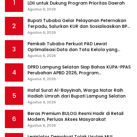
1
LDII untuk Dukung Program Prioritas Daerah
Agustus 6, 2026
Bupati Tubaba Gelar Pelayanan Peternakan
2
Terpadu, Salurkan KUR dan Sosialisasikan BPJS
Ketenagakerjaan
Agustus 6, 2026
Pemkab Tubaba Perkuat PAD Lewat
3
Optimalisasi Data dan Tata Kelola yang
Akuntabel
Agustus 6, 2026
DPRD Lampung Selatan Siap Bahas KUPA-PPAS
4
Perubahan APBD 2026, Program
Pembangunan Jadi Prioritas
Agustus 6, 2026
Hafal Surat Al-Bayyinah, Warga Natar Raih
5
Hadiah Umrah dari Bupati Lampung Selatan
Agustus 6, 2026
Beras Premium BULOG Resmi Hadir di Retail
6
Modern, Perluas Akses Masyarakat
Agustus 6, 2026
Legislator Demokrat Tolak Usulan MUI,