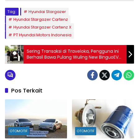
Tag:
Hyundai Stargazer
Hyundai Stargazer Cartenz
Hyundai Stargazer Cartenz X
PT Hyundai Motors Indonesia
Sering Transaksi di Traveloka, Pengguna Ini
Berhasil Bawa Pulang Wuling New BinguoEV
Gratis
Pos Terkait
OTOMOTIF
OTOMOTIF