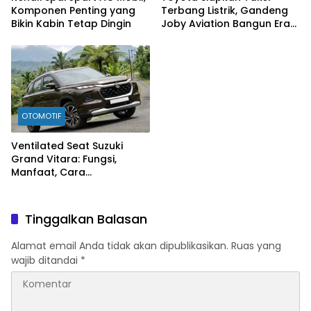
Komponen Penting yang
Terbang Listrik, Gandeng
Bikin Kabin Tetap Dingin
Joby Aviation Bangun Era
Baru Mobilitas Udara
OTOMOTIF
Ventilated Seat Suzuki
Grand Vitara: Fungsi,
Manfaat, Cara
Mengaktifkan, hingga Tips
Perawatannya
Tinggalkan Balasan
Alamat email Anda tidak akan dipublikasikan.
Ruas yang
wajib ditandai
*