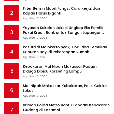
Filter Bensin Mobil: Fungsi, Cara Kerja, dan
2
Kapan Harus Diganti
Agustus 10, 2026
Yayasan Sekolah Jaksel Ungkap Eks Pemilik
3
Pakai Kredit Bank untuk Bangun Lapangan
Padel
Agustus 10, 2026
Pasutri di Mojokerto Syok, Tiba-tiba Temukan
4
Kuburan Bayi di Pekarangan Rumah
Agustus 10, 2026
Kebakaran Mal Nipah Makassar Padam,
5
Diduga Dipicu Korsleting Lampu
Agustus 10, 2026
Mal Nipah Makassar Kebakaran, Polisi Cek ke
6
Lokasi
Agustus 10, 2026
Brimob Polda Metro Bantu Tangani Kebakaran
7
Gudang di Kosambi