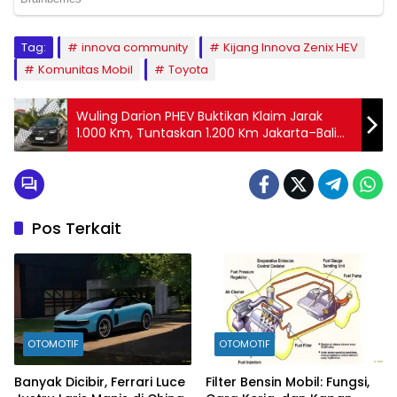
Tag:
innova community
Kijang Innova Zenix HEV
Komunitas Mobil
Toyota
Wuling Darion PHEV Buktikan Klaim Jarak
1.000 Km, Tuntaskan 1.200 Km Jakarta–Bali
Tanpa Isi Ulang
Pos Terkait
OTOMOTIF
OTOMOTIF
Banyak Dicibir, Ferrari Luce
Filter Bensin Mobil: Fungsi,