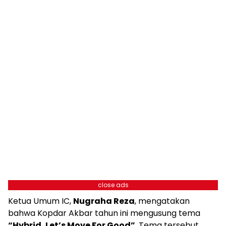
close ads
Ketua Umum IC,
Nugraha Reza
, mengatakan
bahwa Kopdar Akbar tahun ini mengusung tema
“Hybrid, Let’s Move For Good”
. Tema tersebut