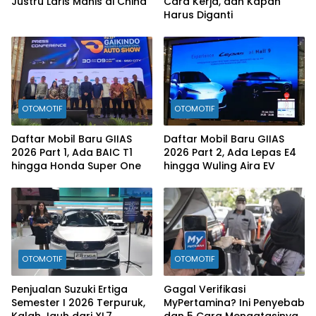
Justru Laris Manis di China
Cara Kerja, dan Kapan
Harus Diganti
OTOMOTIF
OTOMOTIF
Daftar Mobil Baru GIIAS
Daftar Mobil Baru GIIAS
2026 Part 1, Ada BAIC T1
2026 Part 2, Ada Lepas E4
hingga Honda Super One
hingga Wuling Aira EV
OTOMOTIF
OTOMOTIF
Penjualan Suzuki Ertiga
Gagal Verifikasi
Semester I 2026 Terpuruk,
MyPertamina? Ini Penyebab