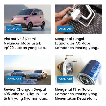
Rp300 Jutaan Siap
Ramaikan Pasar EV
OTOMOTIF
OTOMOTIF
VinFast VF 2 Resmi
Mengenal Fungsi
Meluncur, Mobil Listrik
Evaporator AC Mobil,
Rp129 Jutaan yang Siap
Komponen Penting yang
Jadi Alternatif Pengganti
Sering Terlupakan
Motor
OTOMOTIF
OTOMOTIF
Review Changan Deepal
Mengenal Filter Solar,
S05 Jakarta–Ciletuh, SUV
Komponen Penting yang
Listrik yang Nyaman dan
Menentukan Keawetan
Fun to Drive
Mesin Diesel