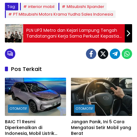
Tag:
interior mobil
Mitsubishi Xpander
PT Mitsubishi Motors Krama Yudha Sales Indonesia
PLN UP3 Metro dan Kejari Lampung Tengah
Tandatangani Kerja Sama Perkuat Kepastian
Hukum dan Tata Kelola Perusahaan
Pos Terkait
OTOMOTIF
OTOMOTIF
BAIC T1 Resmi
Jangan Panik, Ini 5 Cara
Diperkenalkan di
Mengatasi Setir Mobil yang
Indonesia, Mobil Listrik
Berat