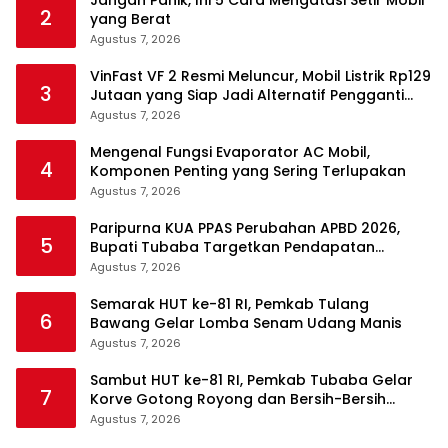
Jangan Panik, Ini 5 Cara Mengatasi Setir Mobil
2
yang Berat
Agustus 7, 2026
VinFast VF 2 Resmi Meluncur, Mobil Listrik Rp129
3
Jutaan yang Siap Jadi Alternatif Pengganti
Motor
Agustus 7, 2026
Mengenal Fungsi Evaporator AC Mobil,
4
Komponen Penting yang Sering Terlupakan
Agustus 7, 2026
Paripurna KUA PPAS Perubahan APBD 2026,
5
Bupati Tubaba Targetkan Pendapatan
Daerah Rp820,3 Miliar
Agustus 7, 2026
Semarak HUT ke-81 RI, Pemkab Tulang
6
Bawang Gelar Lomba Senam Udang Manis
Agustus 7, 2026
Sambut HUT ke-81 RI, Pemkab Tubaba Gelar
7
Korve Gotong Royong dan Bersih-Bersih
Serentak
Agustus 7, 2026