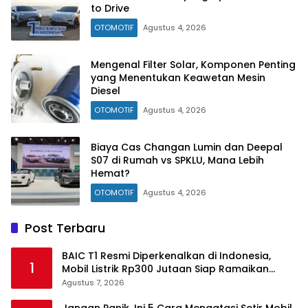
to Drive
OTOMOTIF
Agustus 4, 2026
Mengenal Filter Solar, Komponen Penting
yang Menentukan Keawetan Mesin
Diesel
OTOMOTIF
Agustus 4, 2026
Biaya Cas Changan Lumin dan Deepal
S07 di Rumah vs SPKLU, Mana Lebih
Hemat?
OTOMOTIF
Agustus 4, 2026
Post Terbaru
BAIC T1 Resmi Diperkenalkan di Indonesia,
1
Mobil Listrik Rp300 Jutaan Siap Ramaikan
Pasar EV
Agustus 7, 2026